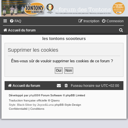
FAQ
Inscription
Connexion
R
Accueil du forum
e
les tontons scooteurs
c
Supprimer les cookies
h
e
Êtes-vous sûr de vouloir supprimer les cookies de ce forum ?
r
c
h
Accueil du forum
Fuseau horaire sur
UTC+02:00
e
Développé par
phpBB
® Forum Software © phpBB Limited
r
Traduction française officielle
©
Qiaeru
Style: Black-Silver by Joyce&Luna
phpBB-Style-Design
Confidentialité
|
Conditions