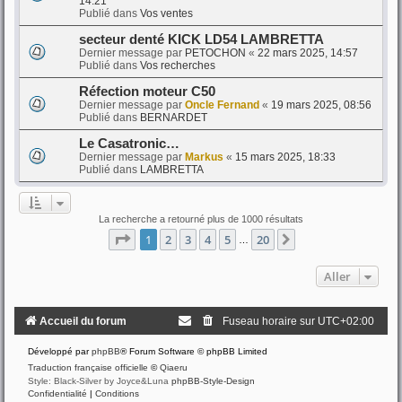
14:21
Publié dans
Vos ventes
secteur denté KICK LD54 LAMBRETTA
Dernier message par
PETOCHON
«
22 mars 2025, 14:57
Publié dans
Vos recherches
Réfection moteur C50
Dernier message par
Oncle Fernand
«
19 mars 2025, 08:56
Publié dans
BERNARDET
Le Casatronic…
Dernier message par
Markus
«
15 mars 2025, 18:33
Publié dans
LAMBRETTA
La recherche a retourné plus de 1000 résultats
Page
1
sur
20
1
2
3
4
5
20
Suivant
…
Aller
Accueil du forum
Fuseau horaire sur
UTC+02:00
Développé par
phpBB
® Forum Software © phpBB Limited
Traduction française officielle
©
Qiaeru
Style: Black-Silver by Joyce&Luna
phpBB-Style-Design
Confidentialité
|
Conditions