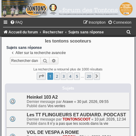
FAQ
Inscription
Connexion
R
Accueil du forum
Rechercher
Sujets sans réponse
e
les tontons scooteurs
c
Sujets sans réponse
Aller sur la recherche avancée
h
Rechercher
Recherche avancée
e
La recherche a retourné plus de 1000 résultats
r
Page
1
sur
20
1
2
3
4
5
20
Suivant
…
c
h
Sujets
e
Heinkel 103 A2
Dernier message par
Arawe
«
30 juil. 2026, 09:55
r
Publié dans
Vos ventes
Les TT FLINGUEURS ET AUDIARD. PODCAST
Dernier message par
TONTONSCOOT
«
10 juil. 2026, 12:34
Publié dans
Il n’y a pas que les scoots dans la vie
VOL DE VESPA A ROME