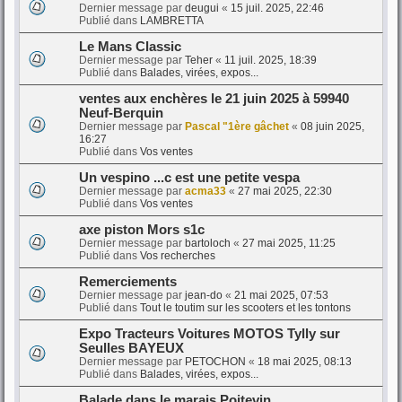
Dernier message par
deugui
«
15 juil. 2025, 22:46
Publié dans
LAMBRETTA
Le Mans Classic
Dernier message par
Teher
«
11 juil. 2025, 18:39
Publié dans
Balades, virées, expos...
ventes aux enchères le 21 juin 2025 à 59940
Neuf-Berquin
Dernier message par
Pascal "1ère gâchet
«
08 juin 2025,
16:27
Publié dans
Vos ventes
Un vespino ...c est une petite vespa
Dernier message par
acma33
«
27 mai 2025, 22:30
Publié dans
Vos ventes
axe piston Mors s1c
Dernier message par
bartoloch
«
27 mai 2025, 11:25
Publié dans
Vos recherches
Remerciements
Dernier message par
jean-do
«
21 mai 2025, 07:53
Publié dans
Tout le toutim sur les scooters et les tontons
Expo Tracteurs Voitures MOTOS Tylly sur
Seulles BAYEUX
Dernier message par
PETOCHON
«
18 mai 2025, 08:13
Publié dans
Balades, virées, expos...
Balade dans le marais Poitevin