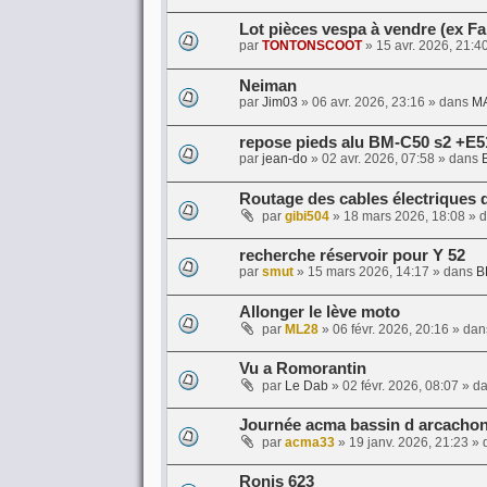
Lot pièces vespa à vendre (ex F
par
TONTONSCOOT
»
15 avr. 2026, 21:4
Neiman
par
Jim03
»
06 avr. 2026, 23:16
» dans
M
repose pieds alu BM-C50 s2 +E5
par
jean-do
»
02 avr. 2026, 07:58
» dans
Routage des cables électriques 
par
gibi504
»
18 mars 2026, 18:08
» 
recherche réservoir pour Y 52
par
smut
»
15 mars 2026, 14:17
» dans
B
Allonger le lève moto
par
ML28
»
06 févr. 2026, 20:16
» da
Vu a Romorantin
par
Le Dab
»
02 févr. 2026, 08:07
» d
Journée acma bassin d arcacho
par
acma33
»
19 janv. 2026, 21:23
» 
Ronis 623