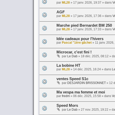
par
ML28
»
17 janv. 2026, 19:37
» dans
V
AGF
par
ML28
»
17 janv. 2026, 17:36
» dans
V
Marche pied Bernardet BM 250
par
ML28
»
17 janv. 2026, 17:33
» dans
V
Idée cadeaux pour l'hivers
par
Pascal "1ère gâchet
»
11 janv. 2026,
Microcar, c'est fini !
par
Le Dab
»
18 déc. 2025, 08:12
» d
La bobine HT
par
ML28
»
14 déc. 2025, 16:24
» dans
Le
ventes Speed S1c
par
DESJARDIN BRISSONNET
»
12 d
Ma vespa ma femme et moi
par
fredm
»
06 déc. 2025, 15:58
» dans
Vo
Speed Mors
par
Le Dab
»
27 nov. 2025, 19:22
» d