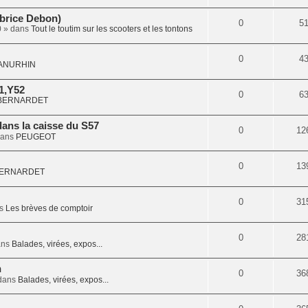
abrice Debon)
0
5
0
» dans
Tout le toutim sur les scooters et les tontons
0
4
ANURHIN
1,Y52
0
6
BERNARDET
dans la caisse du S57
0
12
dans
PEUGEOT
0
13
ERNARDET
0
31
ns
Les brèves de comptoir
0
28
ans
Balades, virées, expos...
n
0
36
dans
Balades, virées, expos...