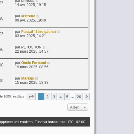
par
philloup
97
14 avr. 2025, 19:15
par
lastroke
90
09 avr. 2025, 19:40
par
Pascal "1ère gâchet
03
03 avr. 2025, 14:21
par
PETOCHON
26
22 mars 2025, 14:57
par
Oncle Fernand
10
19 mars 2025, 08:56
par
Markus
90
15 mars 2025, 18:33
Page
1
sur
20
1
2
3
4
5
20
Suivant
de 1000 résultats
…
Aller
pprimer les cookies
Fuseau horaire sur
UTC+02:00