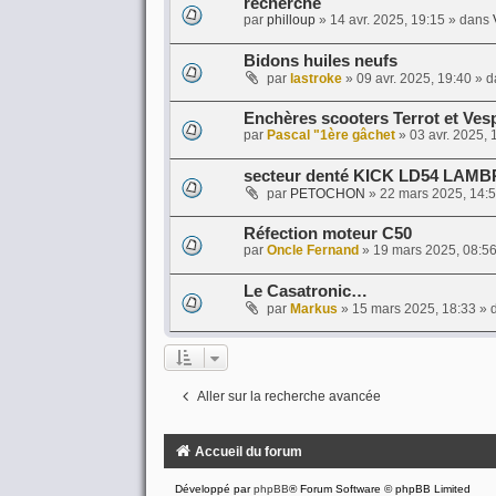
recherche
par
philloup
»
14 avr. 2025, 19:15
» dans
Bidons huiles neufs
par
lastroke
»
09 avr. 2025, 19:40
» d
Enchères scooters Terrot et Vesp
par
Pascal "1ère gâchet
»
03 avr. 2025, 
secteur denté KICK LD54 LAM
par
PETOCHON
»
22 mars 2025, 14:
Réfection moteur C50
par
Oncle Fernand
»
19 mars 2025, 08:5
Le Casatronic…
par
Markus
»
15 mars 2025, 18:33
» 
Aller sur la recherche avancée
Accueil du forum
Développé par
phpBB
® Forum Software © phpBB Limited