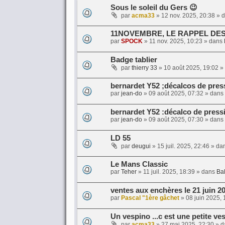
Sous le soleil du Gers 😉
par
acma33
»
12 nov. 2025, 20:38
» 
11NOVEMBRE, LE RAPPEL DE
par
SPOCK
»
11 nov. 2025, 10:23
» dans
Badge tablier
par
thierry 33
»
10 août 2025, 19:02
»
bernardet Y52 ;décalcos de pres
par
jean-do
»
09 août 2025, 07:32
» dans
bernardet Y52 :décalco de press
par
jean-do
»
09 août 2025, 07:30
» dans
LD 55
par
deugui
»
15 juil. 2025, 22:46
» da
Le Mans Classic
par
Teher
»
11 juil. 2025, 18:39
» dans
Bal
ventes aux enchères le 21 juin 2
par
Pascal "1ère gâchet
»
08 juin 2025, 
Un vespino ...c est une petite ve
par
acma33
»
27 mai 2025, 22:30
» d