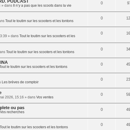
ARD. PODCAST
0
9
4
» dans
Il n’y a pas que les scoots dans la vie
0
1
ans
Tout le toutim sur les scooters et les tontons
0
1
13:39
» dans
Tout le toutim sur les scooters et les
0
3
ans
Tout le toutim sur les scooters et les tontons
'INA
0
4
Tout le toutim sur les scooters et les tontons
0
2
s
Les brèves de comptoir
e
0
5
mai 2026, 15:16
» dans
Vos ventes
plete ou pas
0
4
Vos recherches
0
4
Tout le toutim sur les scooters et les tontons