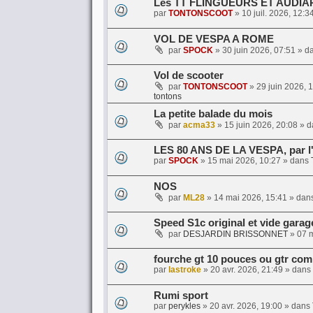
Les TT FLINGUEURS ET AUDI
par
TONTONSCOOT
»
10 juil. 2026, 12:3
VOL DE VESPA A ROME
par
SPOCK
»
30 juin 2026, 07:51
» d
Vol de scooter
par
TONTONSCOOT
»
29 juin 2026, 
tontons
La petite balade du mois
par
acma33
»
15 juin 2026, 20:08
» d
LES 80 ANS DE LA VESPA, par l
par
SPOCK
»
15 mai 2026, 10:27
» dans
NOS
par
ML28
»
14 mai 2026, 15:41
» dan
Speed S1c original et vide garag
par
DESJARDIN BRISSONNET
»
07 
fourche gt 10 pouces ou gtr com
par
lastroke
»
20 avr. 2026, 21:49
» dans
Rumi sport
par
perykles
»
20 avr. 2026, 19:00
» dans