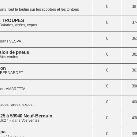
0
38
dans
Tout le toutim sur les scooters et les tontons
S TROUPES
0
37
Balades, virées, expos...
0
36
 dans
VESPA
sion de pneus
0
38
Vos ventes
ion
0
36
BERNARDET
0
39
ns
LAMBRETTA
0
40
ades, virées, expos...
025 à 59940 Neuf-Berquin
0
43
16:27
» dans
Vos ventes
spa
0
39
ans
Vos ventes