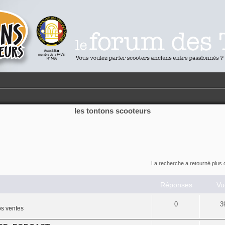
les tontons scooteurs
La recherche a retourné plus 
Réponses
Vu
0
3
s ventes