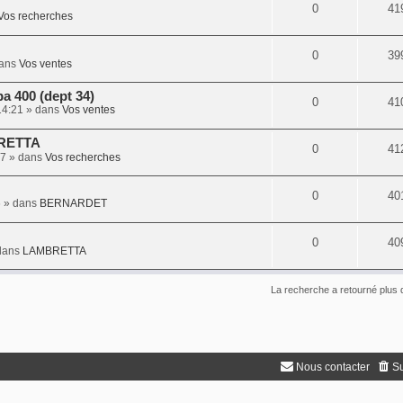
0
41
Vos recherches
0
39
ans
Vos ventes
a 400 (dept 34)
0
41
14:21
» dans
Vos ventes
BRETTA
0
41
57
» dans
Vos recherches
0
40
6
» dans
BERNARDET
0
40
dans
LAMBRETTA
La recherche a retourné plus 
Nous contacter
Su