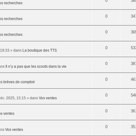
0
36
os recherches
0
34
os recherches
0
36
os recherches
0
53
 19:33
» dans
La boutique des TTS
0
38
ans
Il n’y a pas que les scoots dans la vie
0
46
s brèves de comptoir
0
54
éc. 2025, 15:15
» dans
Vos ventes
0
36
s ventes
0
35
ans
Vos ventes