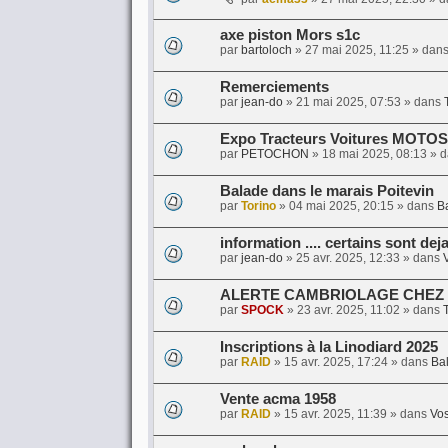
axe piston Mors s1c
par
bartoloch
»
27 mai 2025, 11:25
» dan
Remerciements
par
jean-do
»
21 mai 2025, 07:53
» dans
Expo Tracteurs Voitures MOTOS
par
PETOCHON
»
18 mai 2025, 08:13
» 
Balade dans le marais Poitevin
par
Torino
»
04 mai 2025, 20:15
» dans
Ba
information .... certains sont dej
par
jean-do
»
25 avr. 2025, 12:33
» dans
ALERTE CAMBRIOLAGE CHEZ
par
SPOCK
»
23 avr. 2025, 11:02
» dans
T
Inscriptions à la Linodiard 2025
par
RAID
»
15 avr. 2025, 17:24
» dans
Bal
Vente acma 1958
par
RAID
»
15 avr. 2025, 11:39
» dans
Vos