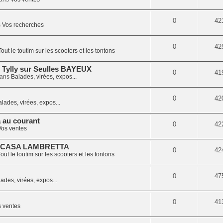
0
42
s
Vos recherches
0
42
Tout le toutim sur les scooters et les tontons
 Tylly sur Seulles BAYEUX
0
41
dans
Balades, virées, expos...
0
42
lades, virées, expos...
a au courant
0
42
Vos ventes
 CASA LAMBRETTA
0
42
out le toutim sur les scooters et les tontons
0
47
ades, virées, expos...
0
41
 ventes