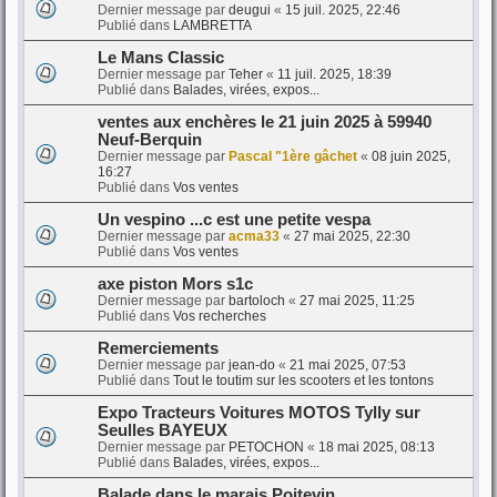
Dernier message par
deugui
«
15 juil. 2025, 22:46
Publié dans
LAMBRETTA
Le Mans Classic
Dernier message par
Teher
«
11 juil. 2025, 18:39
Publié dans
Balades, virées, expos...
ventes aux enchères le 21 juin 2025 à 59940
Neuf-Berquin
Dernier message par
Pascal "1ère gâchet
«
08 juin 2025,
16:27
Publié dans
Vos ventes
Un vespino ...c est une petite vespa
Dernier message par
acma33
«
27 mai 2025, 22:30
Publié dans
Vos ventes
axe piston Mors s1c
Dernier message par
bartoloch
«
27 mai 2025, 11:25
Publié dans
Vos recherches
Remerciements
Dernier message par
jean-do
«
21 mai 2025, 07:53
Publié dans
Tout le toutim sur les scooters et les tontons
Expo Tracteurs Voitures MOTOS Tylly sur
Seulles BAYEUX
Dernier message par
PETOCHON
«
18 mai 2025, 08:13
Publié dans
Balades, virées, expos...
Balade dans le marais Poitevin