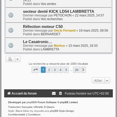
14:21
Publié dans
Vos ventes
secteur denté KICK LD54 LAMBRETTA
Dernier message par
PETOCHON
«
22 mars 2025, 14:57
Publié dans
Vos recherches
Réfection moteur C50
Dernier message par
Oncle Fernand
«
19 mars 2025, 08:56
Publié dans
BERNARDET
Le Casatronic…
Dernier message par
Markus
«
15 mars 2025, 18:33
Publié dans
LAMBRETTA
La recherche a retourné plus de 1000 résultats
Page
1
sur
20
1
2
3
4
5
20
Suivant
…
Aller
Accueil du forum
Fuseau horaire sur
UTC+02:00
Développé par
phpBB
® Forum Software © phpBB Limited
Traduction française officielle
©
Qiaeru
Style: Black-Silver by Joyce&Luna
phpBB-Style-Design
Confidentialité
|
Conditions