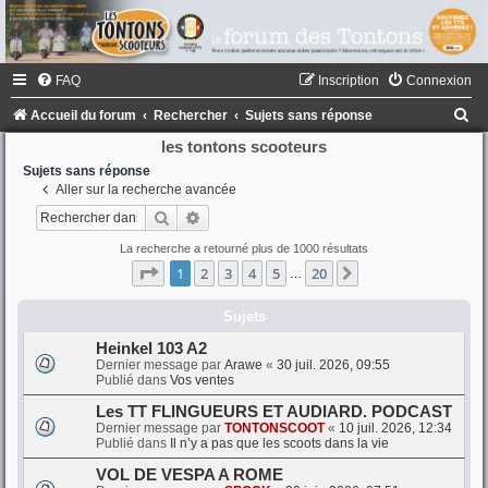
FAQ
Inscription
Connexion
R
Accueil du forum
Rechercher
Sujets sans réponse
e
les tontons scooteurs
c
Sujets sans réponse
Aller sur la recherche avancée
h
Rechercher
Recherche avancée
e
La recherche a retourné plus de 1000 résultats
r
Page
1
sur
20
1
2
3
4
5
20
Suivant
…
c
h
Sujets
e
Heinkel 103 A2
Dernier message par
Arawe
«
30 juil. 2026, 09:55
r
Publié dans
Vos ventes
Les TT FLINGUEURS ET AUDIARD. PODCAST
Dernier message par
TONTONSCOOT
«
10 juil. 2026, 12:34
Publié dans
Il n’y a pas que les scoots dans la vie
VOL DE VESPA A ROME