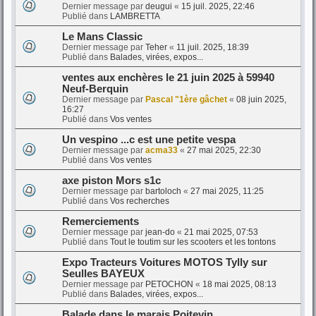
Dernier message par
deugui
«
15 juil. 2025, 22:46
Publié dans
LAMBRETTA
Le Mans Classic
Dernier message par
Teher
«
11 juil. 2025, 18:39
Publié dans
Balades, virées, expos...
ventes aux enchères le 21 juin 2025 à 59940
Neuf-Berquin
Dernier message par
Pascal "1ère gâchet
«
08 juin 2025,
16:27
Publié dans
Vos ventes
Un vespino ...c est une petite vespa
Dernier message par
acma33
«
27 mai 2025, 22:30
Publié dans
Vos ventes
axe piston Mors s1c
Dernier message par
bartoloch
«
27 mai 2025, 11:25
Publié dans
Vos recherches
Remerciements
Dernier message par
jean-do
«
21 mai 2025, 07:53
Publié dans
Tout le toutim sur les scooters et les tontons
Expo Tracteurs Voitures MOTOS Tylly sur
Seulles BAYEUX
Dernier message par
PETOCHON
«
18 mai 2025, 08:13
Publié dans
Balades, virées, expos...
Balade dans le marais Poitevin