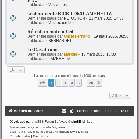
14:21
Publié dans
Vos ventes
secteur denté KICK LD54 LAMBRETTA
Dernier message par
PETOCHON
«
22 mars 2025, 14:57
Publié dans
Vos recherches
Réfection moteur C50
Dernier message par
Oncle Fernand
«
19 mars 2025, 08:56
Publié dans
BERNARDET
Le Casatronic…
Dernier message par
Markus
«
15 mars 2025, 18:33
Publié dans
LAMBRETTA
La recherche a retourné plus de 1000 résultats
Page
1
sur
20
1
2
3
4
5
20
Suivant
…
Aller
Accueil du forum
Fuseau horaire sur
UTC+02:00
Développé par
phpBB
® Forum Software © phpBB Limited
Traduction française officielle
©
Qiaeru
Style: Black-Silver by Joyce&Luna
phpBB-Style-Design
Confidentialité
|
Conditions