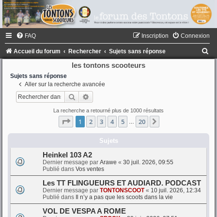
FAQ
Inscription
Connexion
R
Accueil du forum
Rechercher
Sujets sans réponse
e
les tontons scooteurs
c
Sujets sans réponse
Aller sur la recherche avancée
h
Rechercher
Recherche avancée
e
La recherche a retourné plus de 1000 résultats
r
Page
1
sur
20
1
2
3
4
5
20
Suivant
…
c
h
Sujets
e
Heinkel 103 A2
Dernier message par
Arawe
«
30 juil. 2026, 09:55
r
Publié dans
Vos ventes
Les TT FLINGUEURS ET AUDIARD. PODCAST
Dernier message par
TONTONSCOOT
«
10 juil. 2026, 12:34
Publié dans
Il n’y a pas que les scoots dans la vie
VOL DE VESPA A ROME