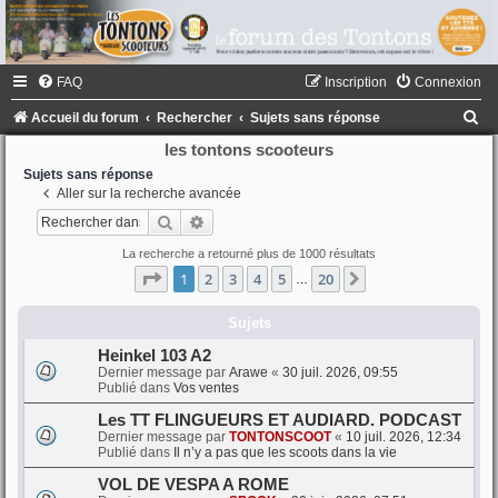
FAQ
Inscription
Connexion
R
Accueil du forum
Rechercher
Sujets sans réponse
e
les tontons scooteurs
c
Sujets sans réponse
Aller sur la recherche avancée
h
Rechercher
Recherche avancée
e
La recherche a retourné plus de 1000 résultats
r
Page
1
sur
20
1
2
3
4
5
20
Suivant
…
c
h
Sujets
e
Heinkel 103 A2
Dernier message par
Arawe
«
30 juil. 2026, 09:55
r
Publié dans
Vos ventes
Les TT FLINGUEURS ET AUDIARD. PODCAST
Dernier message par
TONTONSCOOT
«
10 juil. 2026, 12:34
Publié dans
Il n’y a pas que les scoots dans la vie
VOL DE VESPA A ROME