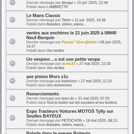
Dernier message par
deugui
«
15 juil. 2025, 22:46
Publié dans
LAMBRETTA
Le Mans Classic
Dernier message par
Teher
«
11 juil. 2025, 18:39
Publié dans
Balades, virées, expos...
ventes aux enchères le 21 juin 2025 à 59940
Neuf-Berquin
Dernier message par
Pascal "1ère gâchet
«
08 juin 2025,
16:27
Publié dans
Vos ventes
Un vespino ...c est une petite vespa
Dernier message par
acma33
«
27 mai 2025, 22:30
Publié dans
Vos ventes
axe piston Mors s1c
Dernier message par
bartoloch
«
27 mai 2025, 11:25
Publié dans
Vos recherches
Remerciements
Dernier message par
jean-do
«
21 mai 2025, 07:53
Publié dans
Tout le toutim sur les scooters et les tontons
Expo Tracteurs Voitures MOTOS Tylly sur
Seulles BAYEUX
Dernier message par
PETOCHON
«
18 mai 2025, 08:13
Publié dans
Balades, virées, expos...
Balade dans le marais Poitevin