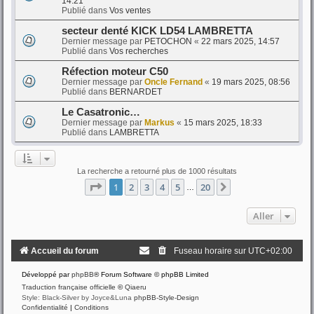
14:21
Publié dans
Vos ventes
secteur denté KICK LD54 LAMBRETTA
Dernier message par
PETOCHON
«
22 mars 2025, 14:57
Publié dans
Vos recherches
Réfection moteur C50
Dernier message par
Oncle Fernand
«
19 mars 2025, 08:56
Publié dans
BERNARDET
Le Casatronic…
Dernier message par
Markus
«
15 mars 2025, 18:33
Publié dans
LAMBRETTA
La recherche a retourné plus de 1000 résultats
Page
1
sur
20
1
2
3
4
5
20
Suivant
…
Aller
Accueil du forum
Fuseau horaire sur
UTC+02:00
Développé par
phpBB
® Forum Software © phpBB Limited
Traduction française officielle
©
Qiaeru
Style: Black-Silver by Joyce&Luna
phpBB-Style-Design
Confidentialité
|
Conditions