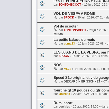
Les TT FLINGUEURS ET AUDI
par
TONTONSCOOT
»
10 juil. 2026, 12:3
VOL DE VESPA A ROME
par
SPOCK
»
30 juin 2026, 07:51
» d
Vol de scooter
par
TONTONSCOOT
»
29 juin 2026, 
tontons
La petite balade du mois
par
acma33
»
15 juin 2026, 20:08
» d
LES 80 ANS DE LA VESPA, par l
par
SPOCK
»
15 mai 2026, 10:27
» dans
NOS
par
ML28
»
14 mai 2026, 15:41
» dan
Speed S1c original et vide garag
par
DESJARDIN BRISSONNET
»
07 
fourche gt 10 pouces ou gtr com
par
lastroke
»
20 avr. 2026, 21:49
» dans
Rumi sport
par
perykles
»
20 avr. 2026, 19:00
» dans