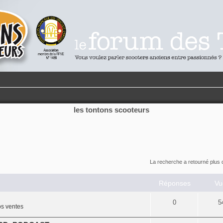
les tontons scooteurs
La recherche a retourné plus 
Réponses
Vu
0
5
s ventes