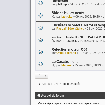
recherche
par
philloup
»
14 avr. 2025, 19:15
» dans
Bidons huiles neufs
par
lastroke
»
09 avr. 2025, 19:40
» d
Enchères scooters Terrot et Vesp
par
Pascal "1ère gâchet
»
03 avr. 2025, 
secteur denté KICK LD54 LAM
par
PETOCHON
»
22 mars 2025, 14:
Réfection moteur C50
par
Oncle Fernand
»
19 mars 2025, 08:5
Le Casatronic…
par
Markus
»
15 mars 2025, 18:33
» 
Aller sur la recherche avancée
Accueil du forum
Développé par
phpBB
® Forum Software © phpBB Limited