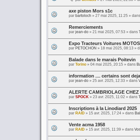
axe piston Mors s1c
par
bartoloch
»
27 mai 2025, 11:25
» dan
Remerciements
par
jean-do
»
21 mai 2025, 07:53
» dans
Expo Tracteurs Voitures MOTOS
par
PETOCHON
»
18 mai 2025, 08:13
» 
Balade dans le marais Poitevin
par
Torino
»
04 mai 2025, 20:15
» dans
Ba
information .... certains sont dej
par
jean-do
»
25 avr. 2025, 12:33
» dans
ALERTE CAMBRIOLAGE CHEZ
par
SPOCK
»
23 avr. 2025, 11:02
» dans
T
Inscriptions à la Linodiard 2025
par
RAID
»
15 avr. 2025, 17:24
» dans
Bal
Vente acma 1958
par
RAID
»
15 avr. 2025, 11:39
» dans
Vos