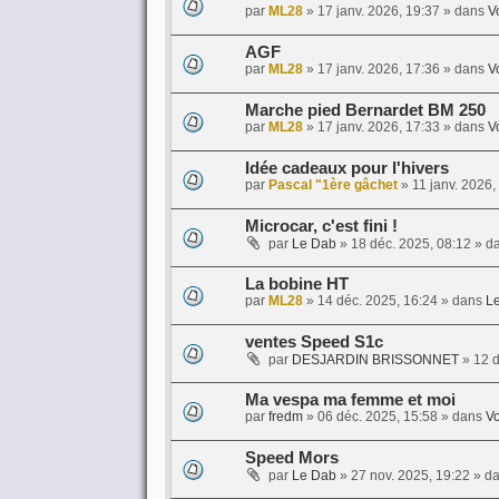
par
ML28
»
17 janv. 2026, 19:37
» dans
V
AGF
par
ML28
»
17 janv. 2026, 17:36
» dans
V
Marche pied Bernardet BM 250
par
ML28
»
17 janv. 2026, 17:33
» dans
V
Idée cadeaux pour l'hivers
par
Pascal "1ère gâchet
»
11 janv. 2026,
Microcar, c'est fini !
par
Le Dab
»
18 déc. 2025, 08:12
» d
La bobine HT
par
ML28
»
14 déc. 2025, 16:24
» dans
Le
ventes Speed S1c
par
DESJARDIN BRISSONNET
»
12 d
Ma vespa ma femme et moi
par
fredm
»
06 déc. 2025, 15:58
» dans
Vo
Speed Mors
par
Le Dab
»
27 nov. 2025, 19:22
» d