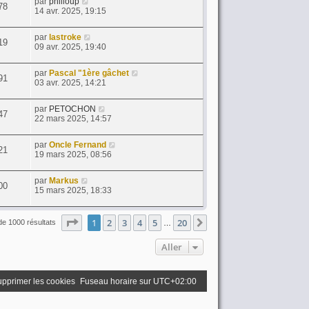
par
philloup
78
14 avr. 2025, 19:15
par
lastroke
19
09 avr. 2025, 19:40
par
Pascal "1ère gâchet
91
03 avr. 2025, 14:21
par
PETOCHON
47
22 mars 2025, 14:57
par
Oncle Fernand
21
19 mars 2025, 08:56
par
Markus
00
15 mars 2025, 18:33
Page
1
sur
20
1
2
3
4
5
20
Suivant
de 1000 résultats
…
Aller
pprimer les cookies
Fuseau horaire sur
UTC+02:00