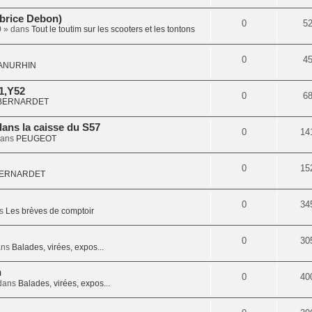
abrice Debon)
0
5
0
» dans
Tout le toutim sur les scooters et les tontons
0
4
ANURHIN
1,Y52
0
6
BERNARDET
dans la caisse du S57
0
14
dans
PEUGEOT
0
15
ERNARDET
0
34
ns
Les brèves de comptoir
0
30
ans
Balades, virées, expos...
n
0
40
dans
Balades, virées, expos...