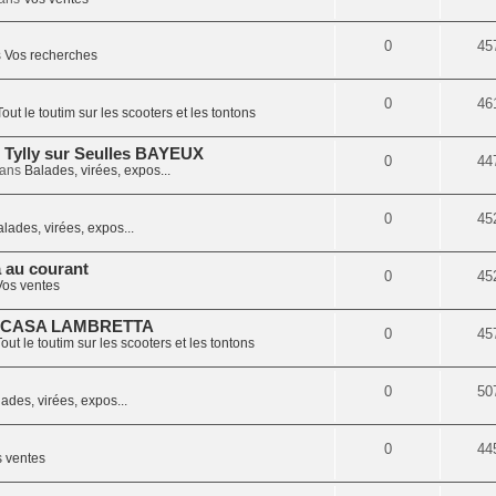
0
45
s
Vos recherches
0
46
Tout le toutim sur les scooters et les tontons
 Tylly sur Seulles BAYEUX
0
44
dans
Balades, virées, expos...
0
45
lades, virées, expos...
a au courant
0
45
Vos ventes
 CASA LAMBRETTA
0
45
out le toutim sur les scooters et les tontons
0
50
ades, virées, expos...
0
44
 ventes