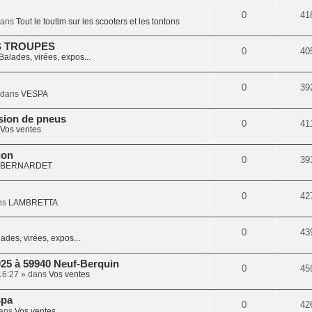
0
41
dans
Tout le toutim sur les scooters et les tontons
S TROUPES
0
40
Balades, virées, expos...
0
39
 dans
VESPA
sion de pneus
0
41
Vos ventes
ion
0
39
BERNARDET
0
42
ns
LAMBRETTA
0
43
ades, virées, expos...
025 à 59940 Neuf-Berquin
0
45
16:27
» dans
Vos ventes
spa
0
42
ans
Vos ventes