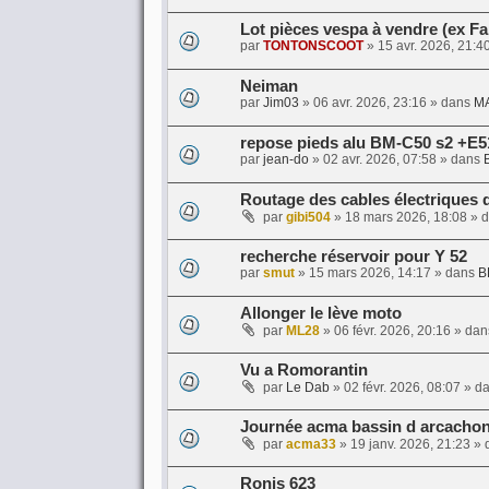
Lot pièces vespa à vendre (ex F
par
TONTONSCOOT
»
15 avr. 2026, 21:4
Neiman
par
Jim03
»
06 avr. 2026, 23:16
» dans
M
repose pieds alu BM-C50 s2 +E5
par
jean-do
»
02 avr. 2026, 07:58
» dans
Routage des cables électriques 
par
gibi504
»
18 mars 2026, 18:08
» 
recherche réservoir pour Y 52
par
smut
»
15 mars 2026, 14:17
» dans
B
Allonger le lève moto
par
ML28
»
06 févr. 2026, 20:16
» da
Vu a Romorantin
par
Le Dab
»
02 févr. 2026, 08:07
» d
Journée acma bassin d arcacho
par
acma33
»
19 janv. 2026, 21:23
» 
Ronis 623