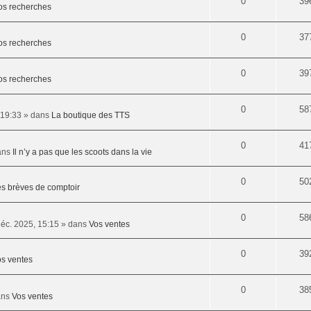
0
39
os recherches
0
37
os recherches
0
39
os recherches
0
58
 19:33
» dans
La boutique des TTS
0
41
ans
Il n’y a pas que les scoots dans la vie
0
50
s brèves de comptoir
0
58
éc. 2025, 15:15
» dans
Vos ventes
0
39
s ventes
0
38
ans
Vos ventes