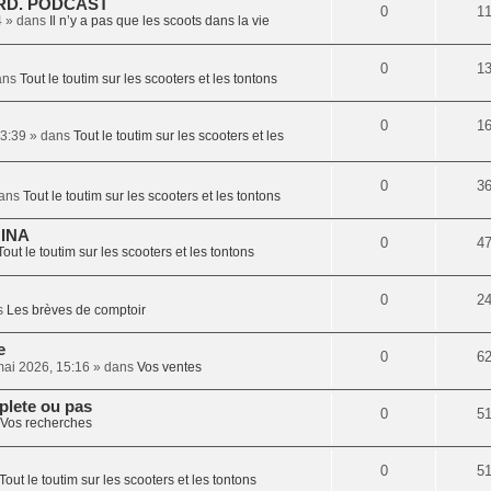
ARD. PODCAST
0
1
4
» dans
Il n’y a pas que les scoots dans la vie
0
1
ans
Tout le toutim sur les scooters et les tontons
0
1
13:39
» dans
Tout le toutim sur les scooters et les
0
3
ans
Tout le toutim sur les scooters et les tontons
'INA
0
4
Tout le toutim sur les scooters et les tontons
0
2
s
Les brèves de comptoir
e
0
6
mai 2026, 15:16
» dans
Vos ventes
plete ou pas
0
5
Vos recherches
0
5
Tout le toutim sur les scooters et les tontons