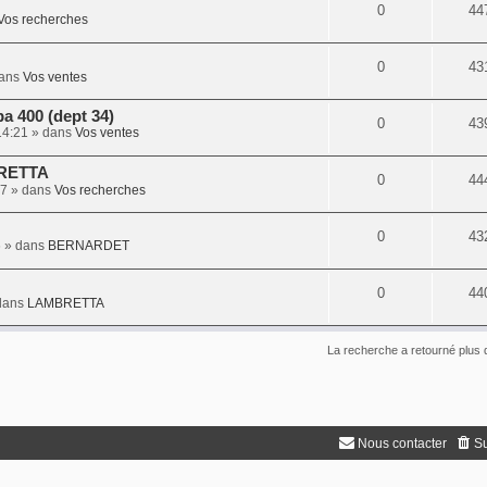
0
44
Vos recherches
0
43
ans
Vos ventes
a 400 (dept 34)
0
43
14:21
» dans
Vos ventes
BRETTA
0
44
57
» dans
Vos recherches
0
43
6
» dans
BERNARDET
0
44
dans
LAMBRETTA
La recherche a retourné plus 
Nous contacter
Su