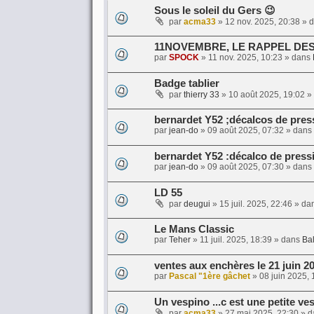
Sous le soleil du Gers 😉
par
acma33
»
12 nov. 2025, 20:38
» 
11NOVEMBRE, LE RAPPEL DE
par
SPOCK
»
11 nov. 2025, 10:23
» dans
Badge tablier
par
thierry 33
»
10 août 2025, 19:02
»
bernardet Y52 ;décalcos de pres
par
jean-do
»
09 août 2025, 07:32
» dans
bernardet Y52 :décalco de press
par
jean-do
»
09 août 2025, 07:30
» dans
LD 55
par
deugui
»
15 juil. 2025, 22:46
» da
Le Mans Classic
par
Teher
»
11 juil. 2025, 18:39
» dans
Bal
ventes aux enchères le 21 juin 2
par
Pascal "1ère gâchet
»
08 juin 2025, 
Un vespino ...c est une petite ve
par
acma33
»
27 mai 2025, 22:30
» d