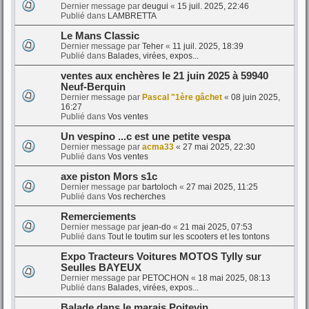
Dernier message par
deugui
«
15 juil. 2025, 22:46
Publié dans
LAMBRETTA
Le Mans Classic
Dernier message par
Teher
«
11 juil. 2025, 18:39
Publié dans
Balades, virées, expos...
ventes aux enchères le 21 juin 2025 à 59940
Neuf-Berquin
Dernier message par
Pascal "1ère gâchet
«
08 juin 2025,
16:27
Publié dans
Vos ventes
Un vespino ...c est une petite vespa
Dernier message par
acma33
«
27 mai 2025, 22:30
Publié dans
Vos ventes
axe piston Mors s1c
Dernier message par
bartoloch
«
27 mai 2025, 11:25
Publié dans
Vos recherches
Remerciements
Dernier message par
jean-do
«
21 mai 2025, 07:53
Publié dans
Tout le toutim sur les scooters et les tontons
Expo Tracteurs Voitures MOTOS Tylly sur
Seulles BAYEUX
Dernier message par
PETOCHON
«
18 mai 2025, 08:13
Publié dans
Balades, virées, expos...
Balade dans le marais Poitevin