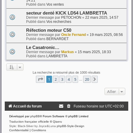
14:21
Publié dans
Vos ventes
secteur denté KICK LD54 LAMBRETTA
Dernier message par
PETOCHON
«
22 mars 2025, 14:57
Publié dans
Vos recherches
Réfection moteur C50
Dernier message par
Oncle Fernand
«
19 mars 2025, 08:56
Publié dans
BERNARDET
Le Casatronic…
Dernier message par
Markus
«
15 mars 2025, 18:33
Publié dans
LAMBRETTA
La recherche a retourné plus de 1000 résultats
Page
1
sur
20
1
2
3
4
5
20
Suivant
…
Aller
Accueil du forum
Fuseau horaire sur
UTC+02:00
Développé par
phpBB
® Forum Software © phpBB Limited
Traduction française officielle
©
Qiaeru
Style: Black-Silver by Joyce&Luna
phpBB-Style-Design
Confidentialité
|
Conditions