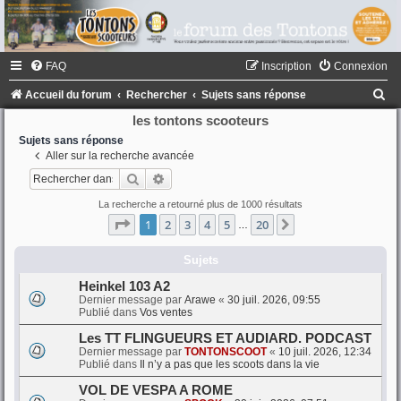
FAQ
Inscription
Connexion
R
Accueil du forum
Rechercher
Sujets sans réponse
e
les tontons scooteurs
c
Sujets sans réponse
Aller sur la recherche avancée
h
Rechercher
Recherche avancée
e
La recherche a retourné plus de 1000 résultats
r
Page
1
sur
20
1
2
3
4
5
20
Suivant
…
c
h
Sujets
e
Heinkel 103 A2
Dernier message par
Arawe
«
30 juil. 2026, 09:55
r
Publié dans
Vos ventes
Les TT FLINGUEURS ET AUDIARD. PODCAST
Dernier message par
TONTONSCOOT
«
10 juil. 2026, 12:34
Publié dans
Il n’y a pas que les scoots dans la vie
VOL DE VESPA A ROME