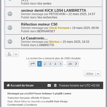
14:21
Publié dans
Vos ventes
secteur denté KICK LD54 LAMBRETTA
Dernier message par
PETOCHON
«
22 mars 2025, 14:57
Publié dans
Vos recherches
Réfection moteur C50
Dernier message par
Oncle Fernand
«
19 mars 2025, 08:56
Publié dans
BERNARDET
Le Casatronic…
Dernier message par
Markus
«
15 mars 2025, 18:33
Publié dans
LAMBRETTA
La recherche a retourné plus de 1000 résultats
Page
1
sur
20
1
2
3
4
5
20
Suivant
…
Aller
Accueil du forum
Fuseau horaire sur
UTC+02:00
Développé par
phpBB
® Forum Software © phpBB Limited
Traduction française officielle
©
Qiaeru
Style: Black-Silver by Joyce&Luna
phpBB-Style-Design
Confidentialité
|
Conditions