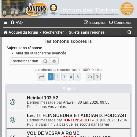
FAQ
Inscription
Connexion
R
Accueil du forum
Rechercher
Sujets sans réponse
e
les tontons scooteurs
c
Sujets sans réponse
Aller sur la recherche avancée
h
Rechercher
Recherche avancée
e
La recherche a retourné plus de 1000 résultats
r
Page
1
sur
20
1
2
3
4
5
20
Suivant
…
c
h
Sujets
e
Heinkel 103 A2
Dernier message par
Arawe
«
30 juil. 2026, 09:55
r
Publié dans
Vos ventes
Les TT FLINGUEURS ET AUDIARD. PODCAST
Dernier message par
TONTONSCOOT
«
10 juil. 2026, 12:34
Publié dans
Il n’y a pas que les scoots dans la vie
VOL DE VESPA A ROME