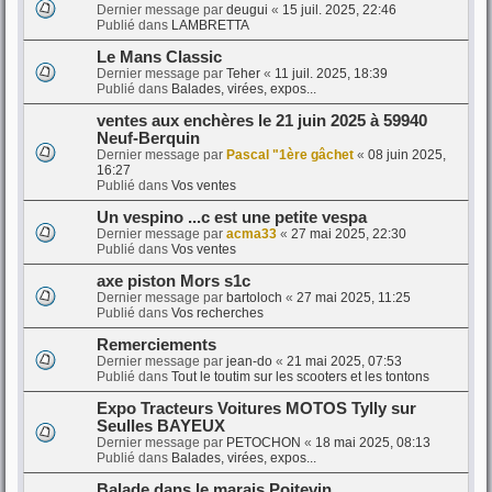
Dernier message par
deugui
«
15 juil. 2025, 22:46
Publié dans
LAMBRETTA
Le Mans Classic
Dernier message par
Teher
«
11 juil. 2025, 18:39
Publié dans
Balades, virées, expos...
ventes aux enchères le 21 juin 2025 à 59940
Neuf-Berquin
Dernier message par
Pascal "1ère gâchet
«
08 juin 2025,
16:27
Publié dans
Vos ventes
Un vespino ...c est une petite vespa
Dernier message par
acma33
«
27 mai 2025, 22:30
Publié dans
Vos ventes
axe piston Mors s1c
Dernier message par
bartoloch
«
27 mai 2025, 11:25
Publié dans
Vos recherches
Remerciements
Dernier message par
jean-do
«
21 mai 2025, 07:53
Publié dans
Tout le toutim sur les scooters et les tontons
Expo Tracteurs Voitures MOTOS Tylly sur
Seulles BAYEUX
Dernier message par
PETOCHON
«
18 mai 2025, 08:13
Publié dans
Balades, virées, expos...
Balade dans le marais Poitevin