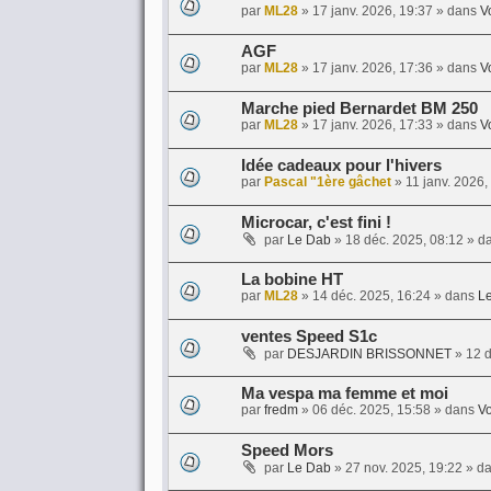
par
ML28
»
17 janv. 2026, 19:37
» dans
V
AGF
par
ML28
»
17 janv. 2026, 17:36
» dans
V
Marche pied Bernardet BM 250
par
ML28
»
17 janv. 2026, 17:33
» dans
V
Idée cadeaux pour l'hivers
par
Pascal "1ère gâchet
»
11 janv. 2026,
Microcar, c'est fini !
par
Le Dab
»
18 déc. 2025, 08:12
» d
La bobine HT
par
ML28
»
14 déc. 2025, 16:24
» dans
Le
ventes Speed S1c
par
DESJARDIN BRISSONNET
»
12 d
Ma vespa ma femme et moi
par
fredm
»
06 déc. 2025, 15:58
» dans
Vo
Speed Mors
par
Le Dab
»
27 nov. 2025, 19:22
» d