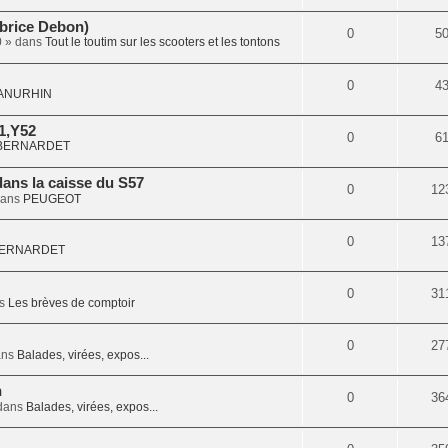
abrice Debon)
0
5
0
» dans
Tout le toutim sur les scooters et les tontons
0
4
ANURHIN
1,Y52
0
6
BERNARDET
dans la caisse du S57
0
12
dans
PEUGEOT
0
13
ERNARDET
0
31
ns
Les brèves de comptoir
0
27
ans
Balades, virées, expos...
n
0
36
dans
Balades, virées, expos...