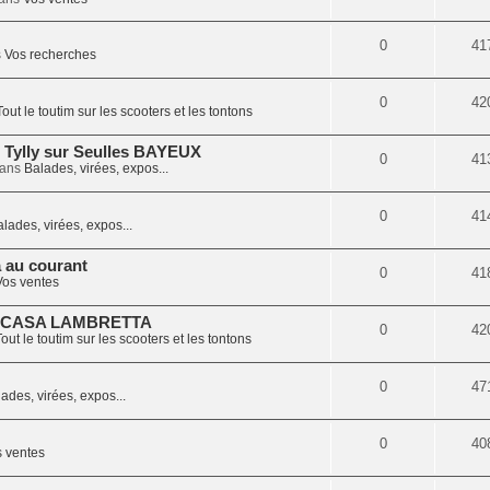
0
41
s
Vos recherches
0
42
Tout le toutim sur les scooters et les tontons
 Tylly sur Seulles BAYEUX
0
41
dans
Balades, virées, expos...
0
41
lades, virées, expos...
a au courant
0
41
Vos ventes
 CASA LAMBRETTA
0
42
out le toutim sur les scooters et les tontons
0
47
ades, virées, expos...
0
40
 ventes