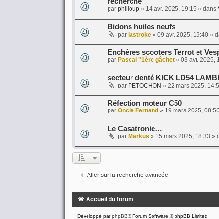
recherche
par
philloup
»
14 avr. 2025, 19:15
» dans
Bidons huiles neufs
par
lastroke
»
09 avr. 2025, 19:40
» d
Enchères scooters Terrot et Vesp
par
Pascal "1ère gâchet
»
03 avr. 2025, 
secteur denté KICK LD54 LAM
par
PETOCHON
»
22 mars 2025, 14:
Réfection moteur C50
par
Oncle Fernand
»
19 mars 2025, 08:5
Le Casatronic…
par
Markus
»
15 mars 2025, 18:33
» 
Aller sur la recherche avancée
Accueil du forum
Développé par
phpBB
® Forum Software © phpBB Limited