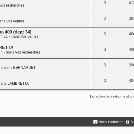
0
41
Vos recherches
0
39
ans
Vos ventes
a 400 (dept 34)
0
40
14:21
» dans
Vos ventes
BRETTA
0
40
57
» dans
Vos recherches
0
39
6
» dans
BERNARDET
0
40
dans
LAMBRETTA
La recherche a retourné plus 
Nous contacter
Su