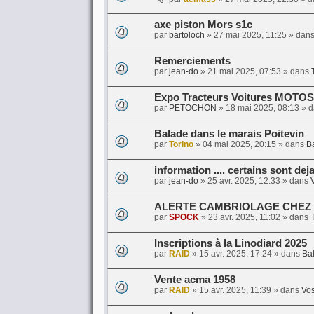
axe piston Mors s1c
par
bartoloch
»
27 mai 2025, 11:25
» dan
Remerciements
par
jean-do
»
21 mai 2025, 07:53
» dans
Expo Tracteurs Voitures MOTOS
par
PETOCHON
»
18 mai 2025, 08:13
» 
Balade dans le marais Poitevin
par
Torino
»
04 mai 2025, 20:15
» dans
Ba
information .... certains sont dej
par
jean-do
»
25 avr. 2025, 12:33
» dans
ALERTE CAMBRIOLAGE CHEZ
par
SPOCK
»
23 avr. 2025, 11:02
» dans
T
Inscriptions à la Linodiard 2025
par
RAID
»
15 avr. 2025, 17:24
» dans
Bal
Vente acma 1958
par
RAID
»
15 avr. 2025, 11:39
» dans
Vos