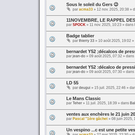
Sous le soleil du Gers 😉
par
acma33
»
12 nov. 2025, 20:38
» 
11NOVEMBRE, LE RAPPEL DE
par
SPOCK
»
11 nov. 2025, 10:23
» dans
Badge tablier
par
thierry 33
»
10 août 2025, 19:02
»
bernardet Y52 ;décalcos de pres
par
jean-do
»
09 août 2025, 07:32
» dans
bernardet Y52 :décalco de press
par
jean-do
»
09 août 2025, 07:30
» dans
LD 55
par
deugui
»
15 juil. 2025, 22:46
» da
Le Mans Classic
par
Teher
»
11 juil. 2025, 18:39
» dans
Bal
ventes aux enchères le 21 juin 2
par
Pascal "1ère gâchet
»
08 juin 2025, 
Un vespino ...c est une petite ve
par
acma33
»
27 mai 2025, 22:30
» d