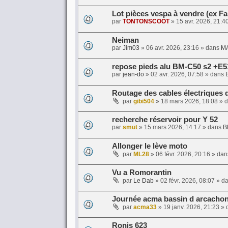
Lot pièces vespa à vendre (ex F
par
TONTONSCOOT
»
15 avr. 2026, 21:4
Neiman
par
Jim03
»
06 avr. 2026, 23:16
» dans
M
repose pieds alu BM-C50 s2 +E5
par
jean-do
»
02 avr. 2026, 07:58
» dans
Routage des cables électriques 
par
gibi504
»
18 mars 2026, 18:08
» 
recherche réservoir pour Y 52
par
smut
»
15 mars 2026, 14:17
» dans
B
Allonger le lève moto
par
ML28
»
06 févr. 2026, 20:16
» da
Vu a Romorantin
par
Le Dab
»
02 févr. 2026, 08:07
» d
Journée acma bassin d arcacho
par
acma33
»
19 janv. 2026, 21:23
» 
Ronis 623