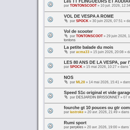
Les TT FLINGUEURS ET AUDI
par
TONTONSCOOT
»
10 juil. 2026, 12:3
VOL DE VESPA A ROME
par
SPOCK
»
30 juin 2026, 07:51
» d
Vol de scooter
par
TONTONSCOOT
»
29 juin 2026, 
tontons
La petite balade du mois
par
acma33
»
15 juin 2026, 20:08
» d
LES 80 ANS DE LA VESPA, par l
par
SPOCK
»
15 mai 2026, 10:27
» dans
NOS
par
ML28
»
14 mai 2026, 15:41
» dan
Speed S1c original et vide garag
par
DESJARDIN BRISSONNET
»
07 
fourche gt 10 pouces ou gtr com
par
lastroke
»
20 avr. 2026, 21:49
» dans
Rumi sport
par
perykles
»
20 avr. 2026, 19:00
» dans