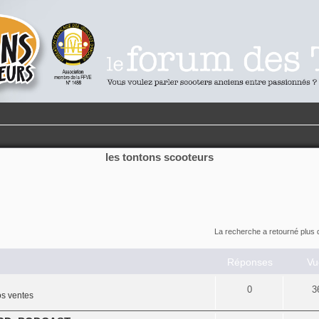
les tontons scooteurs
La recherche a retourné plus 
Réponses
Vu
0
3
s ventes