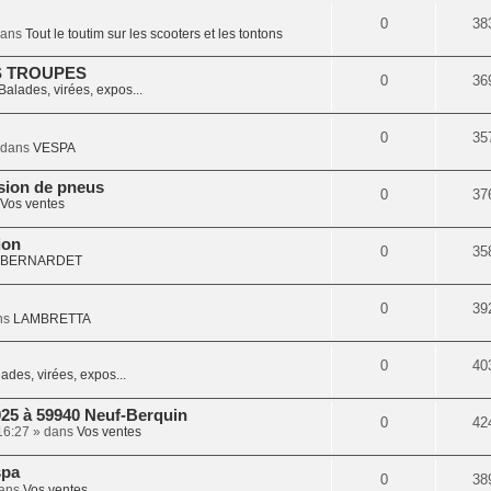
0
38
dans
Tout le toutim sur les scooters et les tontons
S TROUPES
0
36
Balades, virées, expos...
0
35
 dans
VESPA
sion de pneus
0
37
Vos ventes
ion
0
35
BERNARDET
0
39
ns
LAMBRETTA
0
40
ades, virées, expos...
025 à 59940 Neuf-Berquin
0
42
16:27
» dans
Vos ventes
spa
0
38
ans
Vos ventes