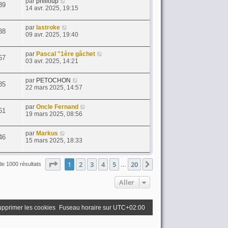
par
philloup
39
14 avr. 2025, 19:15
par
lastroke
38
09 avr. 2025, 19:40
par
Pascal "1ère gâchet
67
03 avr. 2025, 14:21
par
PETOCHON
85
22 mars 2025, 14:57
par
Oncle Fernand
61
19 mars 2025, 08:56
par
Markus
46
15 mars 2025, 18:33
Page
1
sur
20
1
2
3
4
5
20
Suivant
de 1000 résultats
…
Aller
pprimer les cookies
Fuseau horaire sur
UTC+02:00