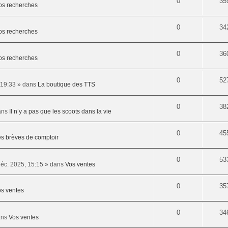
0
35
os recherches
0
34
os recherches
0
36
os recherches
0
52
 19:33
» dans
La boutique des TTS
0
38
ans
Il n’y a pas que les scoots dans la vie
0
45
s brèves de comptoir
0
53
éc. 2025, 15:15
» dans
Vos ventes
0
35
s ventes
0
34
ans
Vos ventes