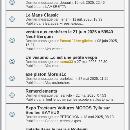
Dernier message par
deugui
«
15 juil. 2025, 22:46
Publié dans
LAMBRETTA
Le Mans Classic
Dernier message par
Teher
«
11 juil. 2025, 18:39
Publié dans
Balades, virées, expos...
ventes aux enchères le 21 juin 2025 à 59940
Neuf-Berquin
Dernier message par
Pascal "1ère gâchet
«
08 juin 2025,
16:27
Publié dans
Vos ventes
Un vespino ...c est une petite vespa
Dernier message par
acma33
«
27 mai 2025, 22:30
Publié dans
Vos ventes
axe piston Mors s1c
Dernier message par
bartoloch
«
27 mai 2025, 11:25
Publié dans
Vos recherches
Remerciements
Dernier message par
jean-do
«
21 mai 2025, 07:53
Publié dans
Tout le toutim sur les scooters et les tontons
Expo Tracteurs Voitures MOTOS Tylly sur
Seulles BAYEUX
Dernier message par
PETOCHON
«
18 mai 2025, 08:13
Publié dans
Balades, virées, expos...
Balade dans le marais Poitevin