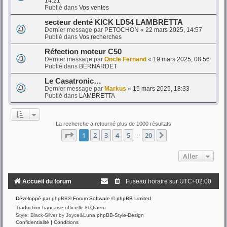
14:21
Publié dans
Vos ventes
secteur denté KICK LD54 LAMBRETTA
Dernier message par
PETOCHON
«
22 mars 2025, 14:57
Publié dans
Vos recherches
Réfection moteur C50
Dernier message par
Oncle Fernand
«
19 mars 2025, 08:56
Publié dans
BERNARDET
Le Casatronic…
Dernier message par
Markus
«
15 mars 2025, 18:33
Publié dans
LAMBRETTA
La recherche a retourné plus de 1000 résultats
Page
1
sur
20
1
2
3
4
5
20
Suivant
…
Aller
Accueil du forum
Fuseau horaire sur
UTC+02:00
Développé par
phpBB
® Forum Software © phpBB Limited
Traduction française officielle
©
Qiaeru
Style: Black-Silver by Joyce&Luna
phpBB-Style-Design
Confidentialité
|
Conditions