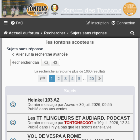
FAQ
Inscription
Connexion
R
Accueil du forum
Rechercher
Sujets sans réponse
e
les tontons scooteurs
c
Sujets sans réponse
Aller sur la recherche avancée
h
Rechercher
Recherche avancée
e
La recherche a retourné plus de 1000 résultats
r
Page
1
sur
20
1
2
3
4
5
20
Suivant
…
c
h
Sujets
e
Heinkel 103 A2
Dernier message par
Arawe
«
30 juil. 2026, 09:55
r
Publié dans
Vos ventes
Les TT FLINGUEURS ET AUDIARD. PODCAST
Dernier message par
TONTONSCOOT
«
10 juil. 2026, 12:34
Publié dans
Il n’y a pas que les scoots dans la vie
VOL DE VESPA A ROME