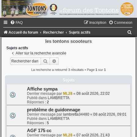
FAQ
Inscription
Connexion
R
Accueil du forum
Rechercher
Sujets actifs
e
les tontons scooteurs
c
Sujets actifs
Aller sur la recherche avancée
h
Rechercher
Recherche avancée
e
La recherche a retourné 3 résultats • Page
1
sur
1
r
Sujets
c
h
Affiche sympa
Dernier message par
ML28
«
08 août 2026, 22:02
e
Publié dans
LAMBRETTA
Réponses :
2
r
problème de guidonnage
Dernier message par
lambretta34480
«
08 août 2026, 09:01
Publié dans
LAMBRETTA
Réponses :
5
AGF 175 cc
Dernier message par
ML28
«
07 août 2026, 21:43