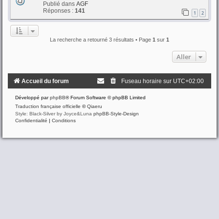
Publié dans
AGF
Réponses :
141
1
2
La recherche a retourné 3 résultats • Page
1
sur
1
Aller
Accueil du forum
Fuseau horaire sur
UTC+02:00
Développé par
phpBB
® Forum Software © phpBB Limited
Traduction française officielle
©
Qiaeru
Style: Black-Silver by Joyce&Luna
phpBB-Style-Design
Confidentialité
|
Conditions