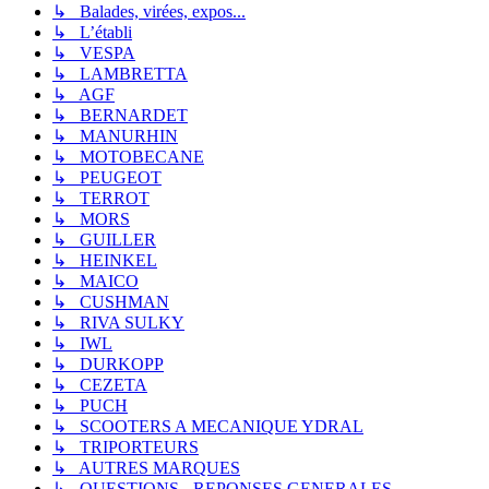
↳ Balades, virées, expos...
↳ L’établi
↳ VESPA
↳ LAMBRETTA
↳ AGF
↳ BERNARDET
↳ MANURHIN
↳ MOTOBECANE
↳ PEUGEOT
↳ TERROT
↳ MORS
↳ GUILLER
↳ HEINKEL
↳ MAICO
↳ CUSHMAN
↳ RIVA SULKY
↳ IWL
↳ DURKOPP
↳ CEZETA
↳ PUCH
↳ SCOOTERS A MECANIQUE YDRAL
↳ TRIPORTEURS
↳ AUTRES MARQUES
↳ QUESTIONS - REPONSES GENERALES