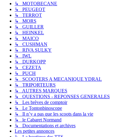
↳ MOTOBECANE
↳ PEUGEOT
↳ TERROT
↳ MORS
↳ GUILLER
↳ HEINKEL
↳ MAICO
↳ CUSHMAN
↳ RIVA SULKY
↳ IWL
↳ DURKOPP
↳ CEZETA
↳ PUCH
↳ SCOOTERS A MECANIQUE YDRAL
↳ TRIPORTEURS
↳ AUTRES MARQUES
↳ QUESTIONS - REPONSES GENERALES
↳ Les brèves de comptoir
↳ Le Tontonbinoscope
↳ Il n’y a pas que les scoots dans la vie
↳ le Cabaret Normand
↳ Documentations et archives
Les petites annonces
↳ La boutique des TTS