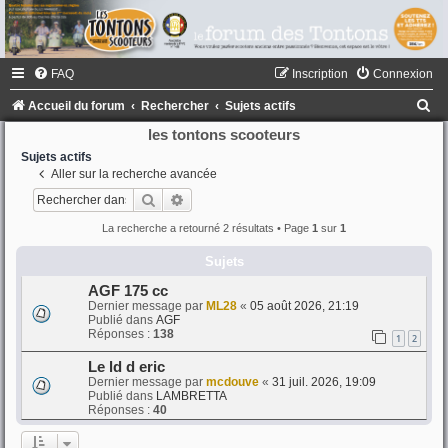
FAQ
Inscription
Connexion
R
Accueil du forum
Rechercher
Sujets actifs
e
les tontons scooteurs
c
Sujets actifs
Aller sur la recherche avancée
h
Rechercher
Recherche avancée
e
La recherche a retourné 2 résultats • Page
1
sur
1
r
Sujets
c
h
AGF 175 cc
Dernier message par
ML28
«
05 août 2026, 21:19
e
Publié dans
AGF
Réponses :
138
r
1
2
Le ld d eric
Dernier message par
mcdouve
«
31 juil. 2026, 19:09
Publié dans
LAMBRETTA
Réponses :
40