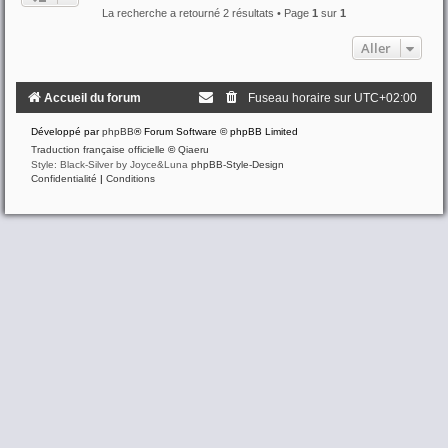
La recherche a retourné 2 résultats • Page
1
sur
1
Aller
Accueil du forum
Fuseau horaire sur
UTC+02:00
Développé par
phpBB
® Forum Software © phpBB Limited
Traduction française officielle
©
Qiaeru
Style: Black-Silver by Joyce&Luna
phpBB-Style-Design
Confidentialité
|
Conditions