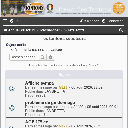
FAQ
Inscription
Connexion
R
Accueil du forum
Rechercher
Sujets actifs
e
les tontons scooteurs
c
Sujets actifs
Aller sur la recherche avancée
h
Rechercher
Recherche avancée
e
La recherche a retourné 3 résultats • Page
1
sur
1
r
Sujets
c
h
Affiche sympa
Dernier message par
ML28
«
08 août 2026, 22:02
e
Publié dans
LAMBRETTA
Réponses :
2
r
problème de guidonnage
Dernier message par
lambretta34480
«
08 août 2026, 09:01
Publié dans
LAMBRETTA
Réponses :
5
AGF 175 cc
Dernier message par
ML28
«
07 août 2026, 21:43