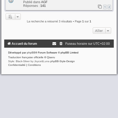
Publié dans
AGF
Réponses :
141
1
2
La recherche a retourné 3 résultats • Page
1
sur
1
Aller
Accueil du forum
Fuseau horaire sur
UTC+02:00
Développé par
phpBB
® Forum Software © phpBB Limited
Traduction française officielle
©
Qiaeru
Style: Black-Silver by Joyce&Luna
phpBB-Style-Design
Confidentialité
|
Conditions