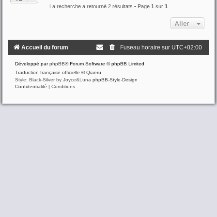
La recherche a retourné 2 résultats • Page
1
sur
1
Aller
Accueil du forum
Fuseau horaire sur
UTC+02:00
Développé par
phpBB
® Forum Software © phpBB Limited
Traduction française officielle
©
Qiaeru
Style: Black-Silver by Joyce&Luna
phpBB-Style-Design
Confidentialité
|
Conditions