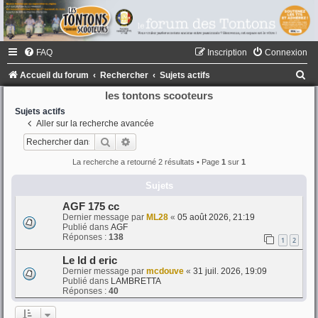
FAQ
Inscription
Connexion
R
Accueil du forum
Rechercher
Sujets actifs
e
les tontons scooteurs
c
Sujets actifs
Aller sur la recherche avancée
h
Rechercher
Recherche avancée
e
La recherche a retourné 2 résultats • Page
1
sur
1
r
Sujets
c
h
AGF 175 cc
Dernier message par
ML28
«
05 août 2026, 21:19
e
Publié dans
AGF
Réponses :
138
r
1
2
Le ld d eric
Dernier message par
mcdouve
«
31 juil. 2026, 19:09
Publié dans
LAMBRETTA
Réponses :
40