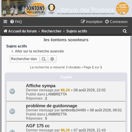
FAQ
Inscription
Connexion
R
Accueil du forum
Rechercher
Sujets actifs
e
les tontons scooteurs
c
Sujets actifs
Aller sur la recherche avancée
h
Rechercher
Recherche avancée
e
La recherche a retourné 3 résultats • Page
1
sur
1
r
Sujets
c
h
Affiche sympa
Dernier message par
ML28
«
08 août 2026, 22:02
e
Publié dans
LAMBRETTA
Réponses :
2
r
problème de guidonnage
Dernier message par
lambretta34480
«
08 août 2026, 09:01
Publié dans
LAMBRETTA
Réponses :
5
AGF 175 cc
Dernier message par
ML28
«
07 août 2026, 21:43