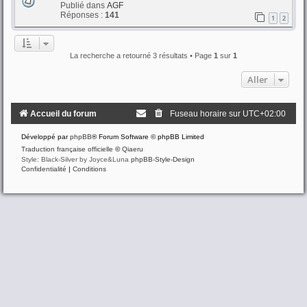
Publié dans
AGF
Réponses :
141
1
2
La recherche a retourné 3 résultats • Page
1
sur
1
Aller
Accueil du forum
Fuseau horaire sur
UTC+02:00
Développé par
phpBB
® Forum Software © phpBB Limited
Traduction française officielle
©
Qiaeru
Style: Black-Silver by Joyce&Luna
phpBB-Style-Design
Confidentialité
|
Conditions