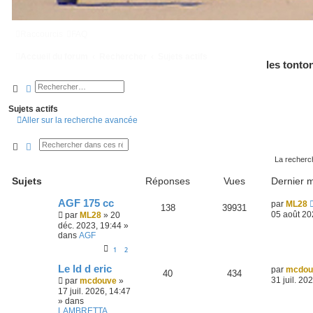
Raccourcis
FAQ
Accueil du forum
Rechercher
Sujets actifs
les tonto
Rechercher
Recherche avancée
Sujets actifs
Aller sur la recherche avancée
Rechercher
Recherche avancée
La recherch
Sujets
Réponses
Vues
Dernier 
AGF 175 cc
par
ML28
138
39931
05 août 20
par
ML28
»
20
déc. 2023, 19:44
»
dans
AGF
1
2
Le ld d eric
par
mcdou
40
434
31 juil. 20
par
mcdouve
»
17 juil. 2026, 14:47
» dans
LAMBRETTA