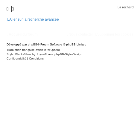
La recherch
Aller sur la recherche avancée
Accueil du forum
Nous contacter
Supprimer les cookies
Développé par
phpBB
® Forum Software © phpBB Limited
Traduction française officielle
©
Qiaeru
Style: Black-Silver by Joyce&Luna
phpBB-Style-Design
Confidentialité
|
Conditions