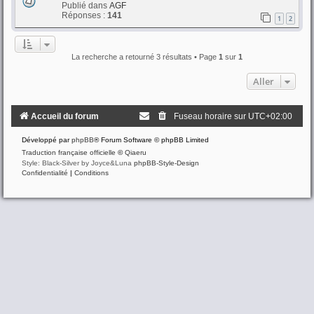
Publié dans
AGF
Réponses :
141
1
2
La recherche a retourné 3 résultats • Page
1
sur
1
Aller
Accueil du forum
Fuseau horaire sur
UTC+02:00
Développé par
phpBB
® Forum Software © phpBB Limited
Traduction française officielle
©
Qiaeru
Style: Black-Silver by Joyce&Luna
phpBB-Style-Design
Confidentialité
|
Conditions