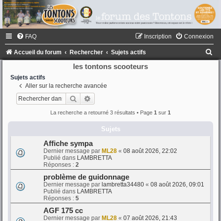
FAQ
Inscription
Connexion
R
Accueil du forum
Rechercher
Sujets actifs
e
les tontons scooteurs
c
Sujets actifs
Aller sur la recherche avancée
h
Rechercher
Recherche avancée
e
La recherche a retourné 3 résultats • Page
1
sur
1
r
Sujets
c
h
Affiche sympa
Dernier message par
ML28
«
08 août 2026, 22:02
e
Publié dans
LAMBRETTA
Réponses :
2
r
problème de guidonnage
Dernier message par
lambretta34480
«
08 août 2026, 09:01
Publié dans
LAMBRETTA
Réponses :
5
AGF 175 cc
Dernier message par
ML28
«
07 août 2026, 21:43