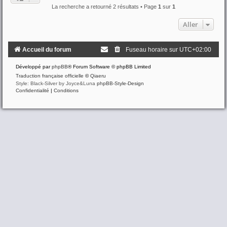
La recherche a retourné 2 résultats • Page
1
sur
1
Aller
Accueil du forum
Fuseau horaire sur
UTC+02:00
Développé par
phpBB
® Forum Software © phpBB Limited
Traduction française officielle
©
Qiaeru
Style: Black-Silver by Joyce&Luna
phpBB-Style-Design
Confidentialité
|
Conditions