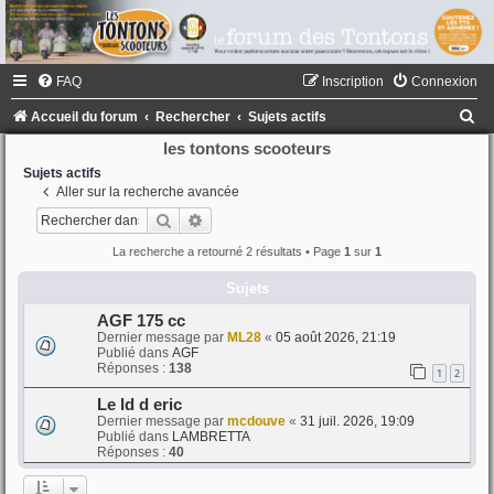
FAQ
Inscription
Connexion
R
Accueil du forum
Rechercher
Sujets actifs
e
les tontons scooteurs
c
Sujets actifs
Aller sur la recherche avancée
h
Rechercher
Recherche avancée
e
La recherche a retourné 2 résultats • Page
1
sur
1
r
Sujets
c
h
AGF 175 cc
Dernier message par
ML28
«
05 août 2026, 21:19
e
Publié dans
AGF
Réponses :
138
r
1
2
Le ld d eric
Dernier message par
mcdouve
«
31 juil. 2026, 19:09
Publié dans
LAMBRETTA
Réponses :
40