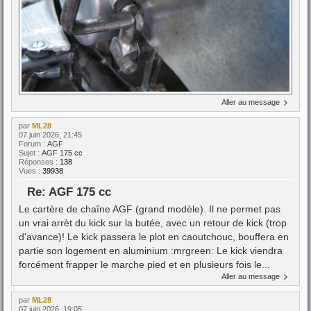
Aller au message
par
ML28
07 juin 2026, 21:45
Forum :
AGF
Sujet :
AGF 175 cc
Réponses :
138
Vues :
39938
Re: AGF 175 cc
Le cartère de chaîne AGF (grand modèle). Il ne permet pas
un vrai arrèt du kick sur la butée, avec un retour de kick (trop
d'avance)! Le kick passera le plot en caoutchouc, bouffera en
partie son logement en aluminium :mrgreen: Le kick viendra
forcément frapper le marche pied et en plusieurs fois le...
Aller au message
par
ML28
07 juin 2026, 19:05