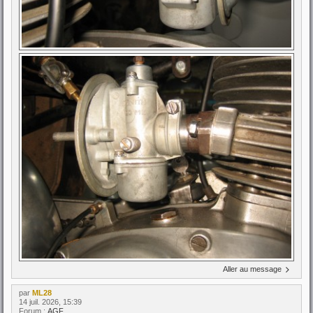
Aller au message
par
ML28
14 juil. 2026, 15:39
Forum :
AGF