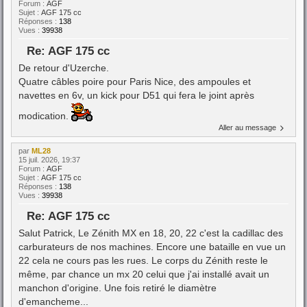
Forum :
AGF
Sujet :
AGF 175 cc
Réponses :
138
Vues :
39938
Re: AGF 175 cc
De retour d'Uzerche.
Quatre câbles poire pour Paris Nice, des ampoules et
navettes en 6v, un kick pour D51 qui fera le joint après
modication.
Aller au message
par
ML28
15 juil. 2026, 19:37
Forum :
AGF
Sujet :
AGF 175 cc
Réponses :
138
Vues :
39938
Re: AGF 175 cc
Salut Patrick, Le Zénith MX en 18, 20, 22 c'est la cadillac des
carburateurs de nos machines. Encore une bataille en vue un
22 cela ne cours pas les rues. Le corps du Zénith reste le
même, par chance un mx 20 celui que j'ai installé avait un
manchon d'origine. Une fois retiré le diamètre
d'emancheme...