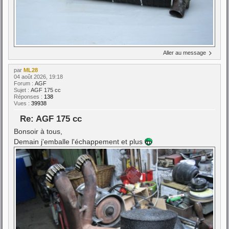
Aller au message
par
ML28
04 août 2026, 19:18
Forum :
AGF
Sujet :
AGF 175 cc
Réponses :
138
Vues :
39938
Re: AGF 175 cc
Bonsoir à tous,
Demain j'emballe l'échappement et plus