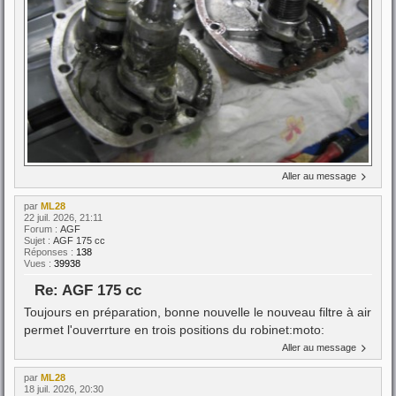
Aller au message
par
ML28
22 juil. 2026, 21:11
Forum :
AGF
Sujet :
AGF 175 cc
Réponses :
138
Vues :
39938
Re: AGF 175 cc
Toujours en préparation, bonne nouvelle le nouveau filtre à air
permet l'ouverrture en trois positions du robinet:moto:
Aller au message
par
ML28
18 juil. 2026, 20:30