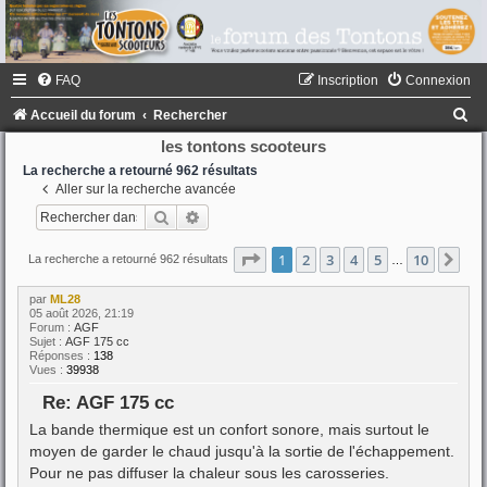
FAQ
Inscription
Connexion
R
Accueil du forum
Rechercher
e
les tontons scooteurs
c
La recherche a retourné 962 résultats
Aller sur la recherche avancée
h
Rechercher
Recherche avancée
e
r
Page
1
sur
10
1
2
3
4
5
10
Sui
La recherche a retourné 962 résultats
…
c
par
ML28
h
05 août 2026, 21:19
Forum :
AGF
e
Sujet :
AGF 175 cc
Réponses :
138
r
Vues :
39938
Re: AGF 175 cc
La bande thermique est un confort sonore, mais surtout le
moyen de garder le chaud jusqu'à la sortie de l'échappement.
Pour ne pas diffuser la chaleur sous les carosseries.