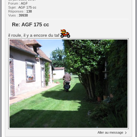
Forum :
AGF
Sujet :
AGF 175 cc
Réponses :
138
Vues :
39938
Re: AGF 175 cc
il roule, il y a encore du taf
Aller au message