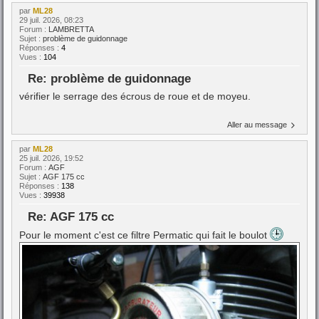
par
ML28
29 juil. 2026, 08:23
Forum :
LAMBRETTA
Sujet :
problème de guidonnage
Réponses :
4
Vues :
104
Re: problème de guidonnage
vérifier le serrage des écrous de roue et de moyeu.
Aller au message
par
ML28
25 juil. 2026, 19:52
Forum :
AGF
Sujet :
AGF 175 cc
Réponses :
138
Vues :
39938
Re: AGF 175 cc
Pour le moment c'est ce filtre Permatic qui fait le boulot