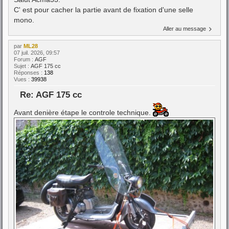
C' est pour cacher la partie avant de fixation d'une selle
mono.
Aller au message
par
ML28
07 juil. 2026, 09:57
Forum :
AGF
Sujet :
AGF 175 cc
Réponses :
138
Vues :
39938
Re: AGF 175 cc
Avant denière étape le controle technique.