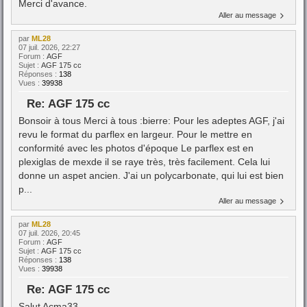
Merci d'avance.
Aller au message
par
ML28
07 juil. 2026, 22:27
Forum :
AGF
Sujet :
AGF 175 cc
Réponses :
138
Vues :
39938
Re: AGF 175 cc
Bonsoir à tous Merci à tous :bierre: Pour les adeptes AGF, j'ai
revu le format du parflex en largeur. Pour le mettre en
conformité avec les photos d'époque Le parflex est en
plexiglas de mexde il se raye très, très facilement. Cela lui
donne un aspet ancien. J'ai un polycarbonate, qui lui est bien
p...
Aller au message
par
ML28
07 juil. 2026, 20:45
Forum :
AGF
Sujet :
AGF 175 cc
Réponses :
138
Vues :
39938
Re: AGF 175 cc
Salut Acma33.