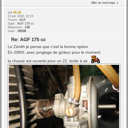
Aller au message
par
ML28
14 juil. 2026, 18:15
Forum :
AGF
Sujet :
AGF 175 cc
Réponses :
138
Vues :
39938
Re: AGF 175 cc
Le Zénith je pense que c'est la bonne option.
En 20MX, avec jonglage de gicleur pour le moment.
la chasse est ouverte pour un 22, boîte à air .