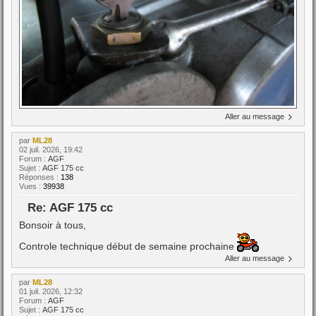
Aller au message
par
ML28
02 juil. 2026, 19:42
Forum :
AGF
Sujet :
AGF 175 cc
Réponses :
138
Vues :
39938
Re: AGF 175 cc
Bonsoir à tous,
Controle technique début de semaine prochaine
Aller au message
par
ML28
01 juil. 2026, 12:32
Forum :
AGF
Sujet :
AGF 175 cc