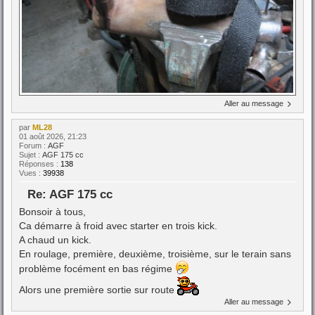
Aller au message
par
ML28
01 août 2026, 21:23
Forum :
AGF
Sujet :
AGF 175 cc
Réponses :
138
Vues :
39938
Re: AGF 175 cc
Bonsoir à tous,
Ca démarre à froid avec starter en trois kick.
A chaud un kick.
En roulage, première, deuxième, troisième, sur le terain sans
problème focément en bas régime
Alors une première sortie sur route
Aller au message