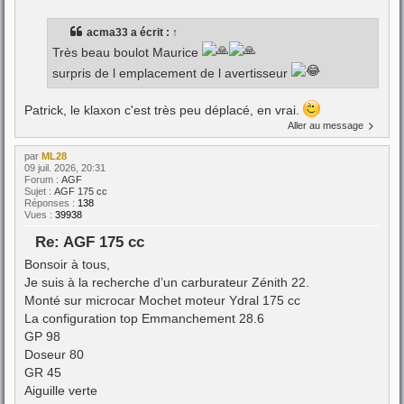
acma33
a écrit :
↑
Très beau boulot Maurice
surpris de l emplacement de l avertisseur
Patrick, le klaxon c'est très peu déplacé, en vrai.
Aller au message
par
ML28
09 juil. 2026, 20:31
Forum :
AGF
Sujet :
AGF 175 cc
Réponses :
138
Vues :
39938
Re: AGF 175 cc
Bonsoir à tous,
Je suis à la recherche d’un carburateur Zénith 22.
Monté sur microcar Mochet moteur Ydral 175 cc
La configuration top Emmanchement 28.6
GP 98
Doseur 80
GR 45
Aiguille verte