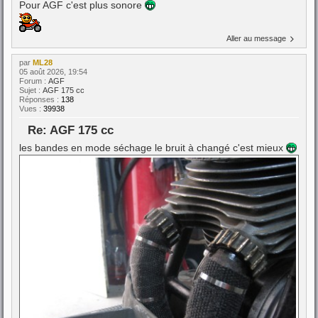
Pour AGF c'est plus sonore
Aller au message
par
ML28
05 août 2026, 19:54
Forum :
AGF
Sujet :
AGF 175 cc
Réponses :
138
Vues :
39938
Re: AGF 175 cc
les bandes en mode séchage le bruit à changé c'est mieux