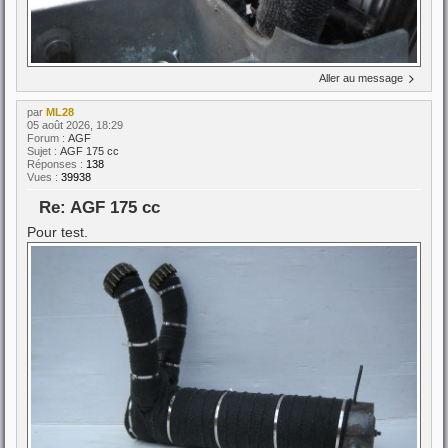
Aller au message
par
ML28
05 août 2026, 18:29
Forum :
AGF
Sujet :
AGF 175 cc
Réponses :
138
Vues :
39938
Re: AGF 175 cc
Pour test.