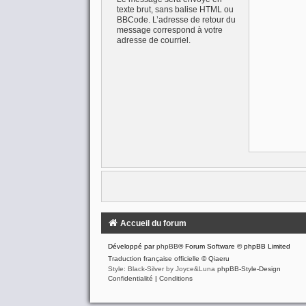
texte brut, sans balise HTML ou
BBCode. L’adresse de retour du
message correspond à votre
adresse de courriel.
Accueil du forum
Développé par
phpBB
® Forum Software © phpBB Limited
Traduction française officielle
©
Qiaeru
Style: Black-Silver by Joyce&Luna
phpBB-Style-Design
Confidentialité
|
Conditions