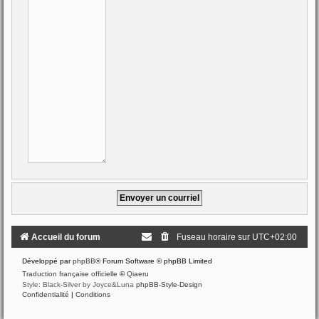
Accueil du forum
Fuseau horaire sur
UTC+02:00
Développé par
phpBB
® Forum Software © phpBB Limited
Traduction française officielle
©
Qiaeru
Style: Black-Silver by Joyce&Luna
phpBB-Style-Design
Confidentialité
|
Conditions