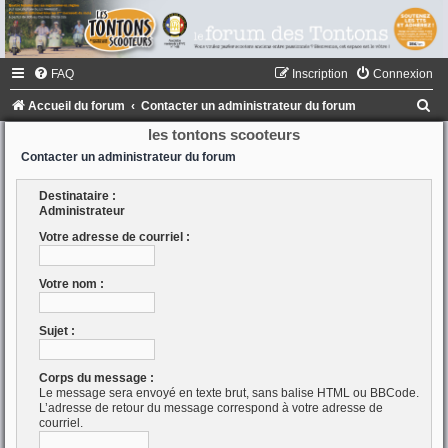
FAQ
Inscription
Connexion
R
Accueil du forum
Contacter un administrateur du forum
e
les tontons scooteurs
c
Contacter un administrateur du forum
h
Destinataire :
e
Administrateur
r
Votre adresse de courriel :
c
Votre nom :
h
e
Sujet :
r
Corps du message :
Le message sera envoyé en texte brut, sans balise HTML ou BBCode.
L’adresse de retour du message correspond à votre adresse de
courriel.