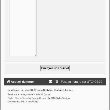
Accueil du forum
Fuseau horaire sur
UTC+02:00
Développé par
phpBB
® Forum Software © phpBB Limited
Traduction française officielle
©
Qiaeru
Style: Black-Silver by Joyce&Luna
phpBB-Style-Design
Confidentialité
|
Conditions