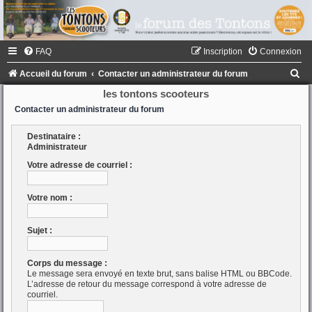
FAQ
Inscription
Connexion
R
Accueil du forum
Contacter un administrateur du forum
e
les tontons scooteurs
c
Contacter un administrateur du forum
h
Destinataire :
e
Administrateur
r
Votre adresse de courriel :
c
Votre nom :
h
e
Sujet :
r
Corps du message :
Le message sera envoyé en texte brut, sans balise HTML ou BBCode.
L’adresse de retour du message correspond à votre adresse de
courriel.