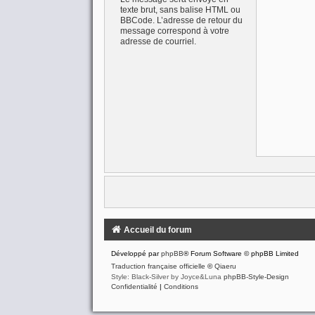
texte brut, sans balise HTML ou
BBCode. L’adresse de retour du
message correspond à votre
adresse de courriel.
Accueil du forum
Développé par
phpBB
® Forum Software © phpBB Limited
Traduction française officielle
©
Qiaeru
Style: Black-Silver by Joyce&Luna
phpBB-Style-Design
Confidentialité
|
Conditions