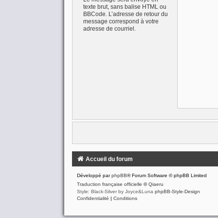
texte brut, sans balise HTML ou
BBCode. L’adresse de retour du
message correspond à votre
adresse de courriel.
Accueil du forum
Développé par
phpBB
® Forum Software © phpBB Limited
Traduction française officielle
©
Qiaeru
Style: Black-Silver by Joyce&Luna
phpBB-Style-Design
Confidentialité
|
Conditions