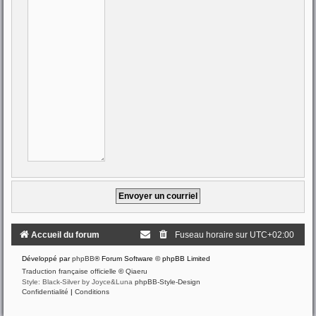
Accueil du forum
Fuseau horaire sur
UTC+02:00
Développé par
phpBB
® Forum Software © phpBB Limited
Traduction française officielle
©
Qiaeru
Style: Black-Silver by Joyce&Luna
phpBB-Style-Design
Confidentialité
|
Conditions