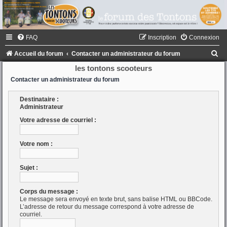
FAQ
Inscription
Connexion
R
Accueil du forum
Contacter un administrateur du forum
e
les tontons scooteurs
c
Contacter un administrateur du forum
h
Destinataire :
e
Administrateur
r
Votre adresse de courriel :
c
Votre nom :
h
e
Sujet :
r
Corps du message :
Le message sera envoyé en texte brut, sans balise HTML ou BBCode.
L’adresse de retour du message correspond à votre adresse de
courriel.