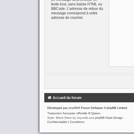
texte brut, sans balise HTML ou
BBCode. L’adresse de retour du
message correspond à votre
adresse de courriel.
Accueil du forum
Développé par
phpBB
® Forum Software © phpBB Limited
Traduction française officielle
©
Qiaeru
Style: Black-Silver by Joyce&Luna
phpBB-Style-Design
Confidentialité
|
Conditions