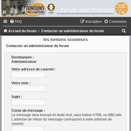
FAQ
Inscription
Connexion
R
Accueil du forum
Contacter un administrateur du forum
e
les tontons scooteurs
c
Contacter un administrateur du forum
h
Destinataire :
e
Administrateur
r
Votre adresse de courriel :
c
Votre nom :
h
e
Sujet :
r
Corps du message :
Le message sera envoyé en texte brut, sans balise HTML ou BBCode.
L’adresse de retour du message correspond à votre adresse de
courriel.