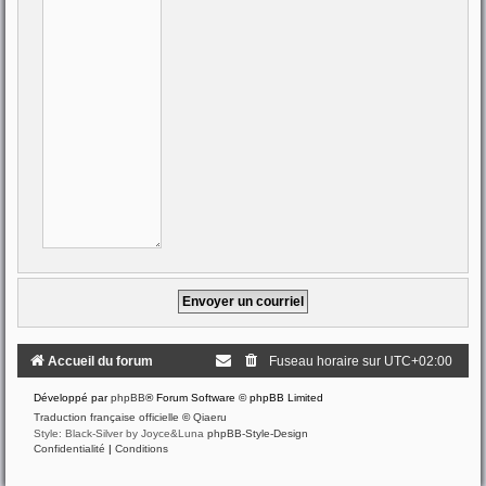
Accueil du forum
Fuseau horaire sur
UTC+02:00
Développé par
phpBB
® Forum Software © phpBB Limited
Traduction française officielle
©
Qiaeru
Style: Black-Silver by Joyce&Luna
phpBB-Style-Design
Confidentialité
|
Conditions