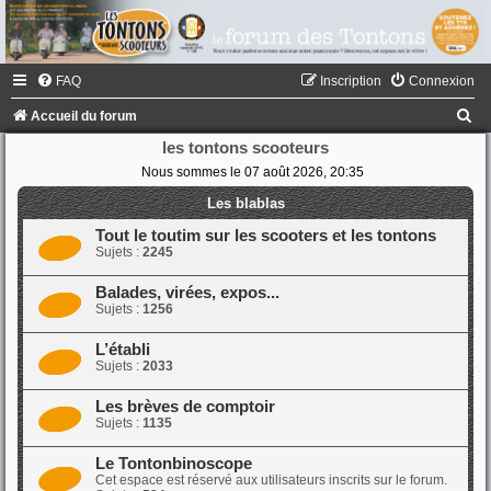
FAQ
Inscription
Connexion
R
Accueil du forum
e
les tontons scooteurs
Nous sommes le 07 août 2026, 20:35
c
h
Les blablas
e
Tout le toutim sur les scooters et les tontons
Sujets :
2245
r
c
Balades, virées, expos...
Sujets :
1256
h
e
L’établi
Sujets :
2033
r
Les brèves de comptoir
Sujets :
1135
Le Tontonbinoscope
Cet espace est réservé aux utilisateurs inscrits sur le forum.