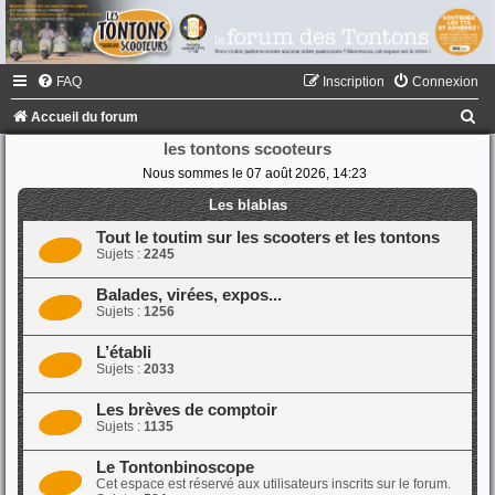
FAQ
Inscription
Connexion
R
Accueil du forum
e
les tontons scooteurs
Nous sommes le 07 août 2026, 14:23
c
h
Les blablas
e
Tout le toutim sur les scooters et les tontons
Sujets :
2245
r
c
Balades, virées, expos...
Sujets :
1256
h
e
L’établi
Sujets :
2033
r
Les brèves de comptoir
Sujets :
1135
Le Tontonbinoscope
Cet espace est réservé aux utilisateurs inscrits sur le forum.