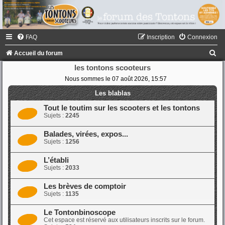
FAQ
Inscription
Connexion
R
Accueil du forum
e
les tontons scooteurs
Nous sommes le 07 août 2026, 15:57
c
h
Les blablas
e
Tout le toutim sur les scooters et les tontons
Sujets :
2245
r
c
Balades, virées, expos...
Sujets :
1256
h
e
L’établi
Sujets :
2033
r
Les brèves de comptoir
Sujets :
1135
Le Tontonbinoscope
Cet espace est réservé aux utilisateurs inscrits sur le forum.