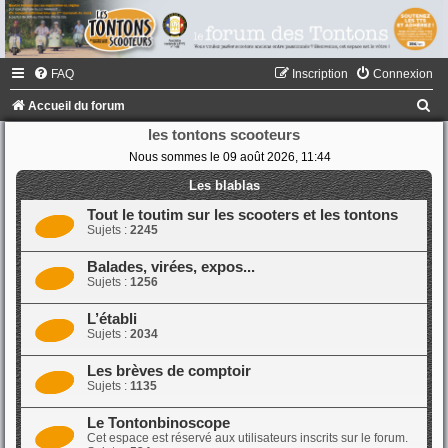
FAQ
Inscription
Connexion
R
Accueil du forum
e
les tontons scooteurs
Nous sommes le 09 août 2026, 11:44
c
h
Les blablas
e
Tout le toutim sur les scooters et les tontons
Sujets :
2245
r
c
Balades, virées, expos...
Sujets :
1256
h
e
L’établi
Sujets :
2034
r
Les brèves de comptoir
Sujets :
1135
Le Tontonbinoscope
Cet espace est réservé aux utilisateurs inscrits sur le forum.