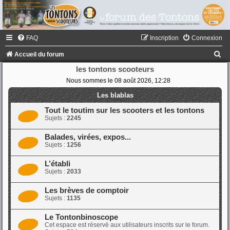
FAQ
Inscription
Connexion
R
Accueil du forum
e
les tontons scooteurs
Nous sommes le 08 août 2026, 12:28
c
h
Les blablas
e
Tout le toutim sur les scooters et les tontons
Sujets :
2245
r
c
Balades, virées, expos...
Sujets :
1256
h
e
L’établi
Sujets :
2033
r
Les brèves de comptoir
Sujets :
1135
Le Tontonbinoscope
Cet espace est réservé aux utilisateurs inscrits sur le forum.