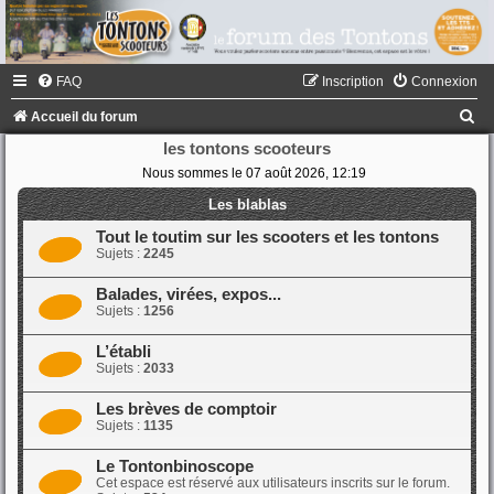
FAQ
Inscription
Connexion
R
Accueil du forum
e
les tontons scooteurs
Nous sommes le 07 août 2026, 12:19
c
h
Les blablas
e
Tout le toutim sur les scooters et les tontons
Sujets :
2245
r
c
Balades, virées, expos...
Sujets :
1256
h
e
L’établi
Sujets :
2033
r
Les brèves de comptoir
Sujets :
1135
Le Tontonbinoscope
Cet espace est réservé aux utilisateurs inscrits sur le forum.