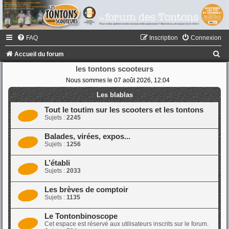
FAQ
Inscription
Connexion
R
Accueil du forum
e
les tontons scooteurs
Nous sommes le 07 août 2026, 12:04
c
h
Les blablas
e
Tout le toutim sur les scooters et les tontons
Sujets :
2245
r
c
Balades, virées, expos...
Sujets :
1256
h
e
L’établi
Sujets :
2033
r
Les brèves de comptoir
Sujets :
1135
Le Tontonbinoscope
Cet espace est réservé aux utilisateurs inscrits sur le forum.