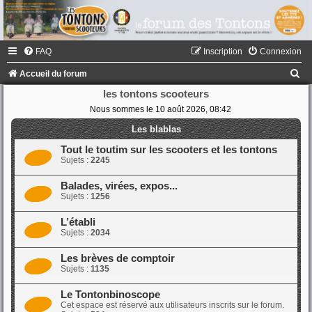
FAQ
Inscription
Connexion
R
Accueil du forum
e
les tontons scooteurs
Nous sommes le 10 août 2026, 08:42
c
h
Les blablas
e
Tout le toutim sur les scooters et les tontons
Sujets :
2245
r
c
Balades, virées, expos...
Sujets :
1256
h
e
L’établi
Sujets :
2034
r
Les brèves de comptoir
Sujets :
1135
Le Tontonbinoscope
Cet espace est réservé aux utilisateurs inscrits sur le forum.