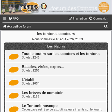
FAQ
Inscription
Connexion
R
Accueil du forum
e
les tontons scooteurs
Nous sommes le 10 août 2026, 21:33
c
h
Les blablas
e
Tout le toutim sur les scooters et les tontons
Sujets :
2245
r
c
Balades, virées, expos...
Sujets :
1256
h
e
L’établi
Sujets :
2034
r
Les brèves de comptoir
Sujets :
1135
Le Tontonbinoscope
Cet espace est réservé aux utilisateurs inscrits sur le forum.