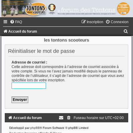
FAQ
Inscription
Connexion
R
Accueil du forum
e
les tontons scooteurs
c
Réinitialiser le mot de passe
h
e
Adresse de courriel :
Cette adresse doit correspondre à l’adresse de courriel associée à
r
votre compte. Si vous ne l’avez jamais modifié depuis le panneau de
contrôle de l’utilisateur, il s’agit de l’adresse de courriel que vous avez
c
spécifiée lors de votre inscription.
h
e
r
Accueil du forum
Fuseau horaire sur
UTC+02:00
Développé par
phpBB
® Forum Software © phpBB Limited