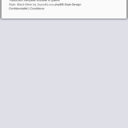
Traduction française officielle
©
Qiaeru
Style: Black-Silver by Joyce&Luna
phpBB-Style-Design
Confidentialité
|
Conditions