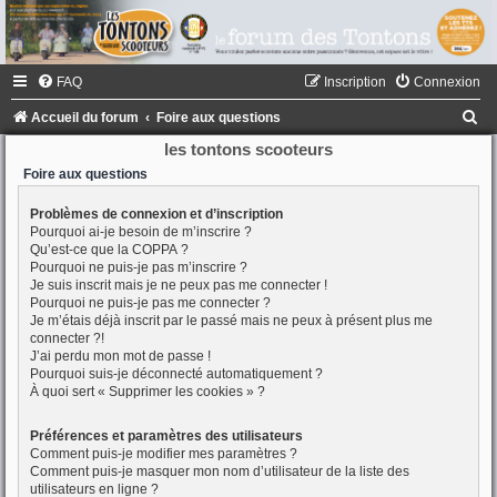
FAQ
Inscription
Connexion
R
Accueil du forum
Foire aux questions
e
les tontons scooteurs
c
Foire aux questions
h
Problèmes de connexion et d’inscription
Pourquoi ai-je besoin de m’inscrire ?
e
Qu’est-ce que la COPPA ?
r
Pourquoi ne puis-je pas m’inscrire ?
Je suis inscrit mais je ne peux pas me connecter !
c
Pourquoi ne puis-je pas me connecter ?
h
Je m’étais déjà inscrit par le passé mais ne peux à présent plus me
connecter ?!
e
J’ai perdu mon mot de passe !
Pourquoi suis-je déconnecté automatiquement ?
r
À quoi sert « Supprimer les cookies » ?
Préférences et paramètres des utilisateurs
Comment puis-je modifier mes paramètres ?
Comment puis-je masquer mon nom d’utilisateur de la liste des
utilisateurs en ligne ?