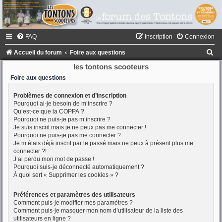
FAQ
Inscription
Connexion
R
Accueil du forum
Foire aux questions
e
les tontons scooteurs
c
Foire aux questions
h
Problèmes de connexion et d’inscription
Pourquoi ai-je besoin de m’inscrire ?
e
Qu’est-ce que la COPPA ?
r
Pourquoi ne puis-je pas m’inscrire ?
Je suis inscrit mais je ne peux pas me connecter !
c
Pourquoi ne puis-je pas me connecter ?
h
Je m’étais déjà inscrit par le passé mais ne peux à présent plus me
connecter ?!
e
J’ai perdu mon mot de passe !
Pourquoi suis-je déconnecté automatiquement ?
r
À quoi sert « Supprimer les cookies » ?
Préférences et paramètres des utilisateurs
Comment puis-je modifier mes paramètres ?
Comment puis-je masquer mon nom d’utilisateur de la liste des
utilisateurs en ligne ?