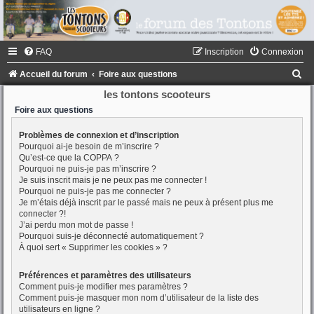
FAQ
Inscription
Connexion
R
Accueil du forum
Foire aux questions
e
les tontons scooteurs
c
Foire aux questions
h
Problèmes de connexion et d’inscription
Pourquoi ai-je besoin de m’inscrire ?
e
Qu’est-ce que la COPPA ?
r
Pourquoi ne puis-je pas m’inscrire ?
Je suis inscrit mais je ne peux pas me connecter !
c
Pourquoi ne puis-je pas me connecter ?
h
Je m’étais déjà inscrit par le passé mais ne peux à présent plus me
connecter ?!
e
J’ai perdu mon mot de passe !
Pourquoi suis-je déconnecté automatiquement ?
r
À quoi sert « Supprimer les cookies » ?
Préférences et paramètres des utilisateurs
Comment puis-je modifier mes paramètres ?
Comment puis-je masquer mon nom d’utilisateur de la liste des
utilisateurs en ligne ?