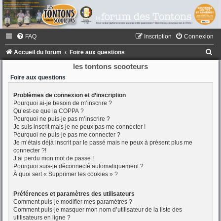
FAQ
Inscription
Connexion
R
Accueil du forum
Foire aux questions
e
les tontons scooteurs
c
Foire aux questions
h
Problèmes de connexion et d’inscription
Pourquoi ai-je besoin de m’inscrire ?
e
Qu’est-ce que la COPPA ?
r
Pourquoi ne puis-je pas m’inscrire ?
Je suis inscrit mais je ne peux pas me connecter !
c
Pourquoi ne puis-je pas me connecter ?
h
Je m’étais déjà inscrit par le passé mais ne peux à présent plus me
connecter ?!
e
J’ai perdu mon mot de passe !
Pourquoi suis-je déconnecté automatiquement ?
r
À quoi sert « Supprimer les cookies » ?
Préférences et paramètres des utilisateurs
Comment puis-je modifier mes paramètres ?
Comment puis-je masquer mon nom d’utilisateur de la liste des
utilisateurs en ligne ?