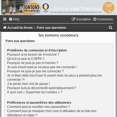
FAQ
Inscription
Connexion
R
Accueil du forum
Foire aux questions
e
les tontons scooteurs
c
Foire aux questions
h
Problèmes de connexion et d’inscription
Pourquoi ai-je besoin de m’inscrire ?
e
Qu’est-ce que la COPPA ?
r
Pourquoi ne puis-je pas m’inscrire ?
Je suis inscrit mais je ne peux pas me connecter !
c
Pourquoi ne puis-je pas me connecter ?
h
Je m’étais déjà inscrit par le passé mais ne peux à présent plus me
connecter ?!
e
J’ai perdu mon mot de passe !
Pourquoi suis-je déconnecté automatiquement ?
r
À quoi sert « Supprimer les cookies » ?
Préférences et paramètres des utilisateurs
Comment puis-je modifier mes paramètres ?
Comment puis-je masquer mon nom d’utilisateur de la liste des
utilisateurs en ligne ?