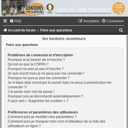
FAQ
Inscription
Connexion
R
Accueil du forum
Foire aux questions
e
les tontons scooteurs
c
Foire aux questions
h
Problèmes de connexion et d’inscription
Pourquoi ai-je besoin de m’inscrire ?
e
Qu’est-ce que la COPPA ?
r
Pourquoi ne puis-je pas m’inscrire ?
Je suis inscrit mais je ne peux pas me connecter !
c
Pourquoi ne puis-je pas me connecter ?
h
Je m’étais déjà inscrit par le passé mais ne peux à présent plus me
connecter ?!
e
J’ai perdu mon mot de passe !
Pourquoi suis-je déconnecté automatiquement ?
r
À quoi sert « Supprimer les cookies » ?
Préférences et paramètres des utilisateurs
Comment puis-je modifier mes paramètres ?
Comment puis-je masquer mon nom d’utilisateur de la liste des
utilisateurs en ligne ?