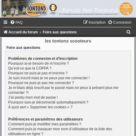
FAQ
Inscription
Connexion
R
Accueil du forum
Foire aux questions
e
les tontons scooteurs
c
Foire aux questions
h
Problèmes de connexion et d’inscription
Pourquoi ai-je besoin de m’inscrire ?
e
Qu’est-ce que la COPPA ?
r
Pourquoi ne puis-je pas m’inscrire ?
Je suis inscrit mais je ne peux pas me connecter !
c
Pourquoi ne puis-je pas me connecter ?
h
Je m’étais déjà inscrit par le passé mais ne peux à présent plus me
connecter ?!
e
J’ai perdu mon mot de passe !
Pourquoi suis-je déconnecté automatiquement ?
r
À quoi sert « Supprimer les cookies » ?
Préférences et paramètres des utilisateurs
Comment puis-je modifier mes paramètres ?
Comment puis-je masquer mon nom d’utilisateur de la liste des
utilisateurs en ligne ?