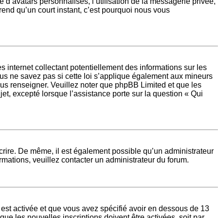
 d’avatars personnalisés, l’utilisation de la messagerie privée,
 prend qu’un court instant, c’est pourquoi nous vous
internet collectant potentiellement des informations sur les
s ne savez pas si cette loi s’applique également aux mineurs
ous renseigner. Veuillez noter que phpBB Limited et que les
et, excepté lorsque l’assistance porte sur la question « Qui
nscrire. De même, il est également possible qu’un administrateur
formations, veuillez contacter un administrateur du forum.
A est activée et que vous avez spécifié avoir en dessous de 13
ue les nouvelles inscriptions doivent être activées, soit par