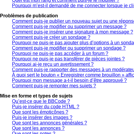
Quel est mon rang et comment puis-je le modifier ?
Pourquoi m’est-il demandé de me connecter lorsque je cliqu
Problèmes de publication
Comment puis-je publier un nouveau sujet ou une répons
Comment puis-je modifier ou supprimer un message ?
Comment puis-je insérer une signature à mon message ?
Comment puis-je créer un sondage ?
Pourquoi ne puis-je pas ajouter plus d’options à un sond
Comment puis-je modifier ou supprimer un sondage ?
Pourquoi ne puis-je pas accéder à un forum ?
Pourquoi ne puis-je pas transférer de pièces jointes ?
Pourquoi ai-je reçu un avertissement ?
Comment puis-je rapporter des messages à un modérateu
À quoi sert le bouton « Enregistrer comme brouillon » affic
Pourquoi mon message a-t-il besoin d’être approuvé ?
Comment puis-je remonter mes sujets ?
Mise en forme et types de sujets
Qu’est-ce que le BBCode ?
Puis-je insérer du code HTML ?
Que sont les émoticônes ?
Puis-je insérer des images ?
Que sont les annonces générales ?
Que sont les annonces ?
Que sont les notes ?