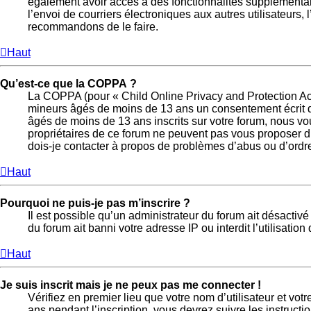
également avoir accès à des fonctionnalités supplémentaire
l’envoi de courriers électroniques aux autres utilisateurs,
recommandons de le faire.
Haut
Qu’est-ce que la COPPA ?
La COPPA (pour « Child Online Privacy and Protection Act 
mineurs âgés de moins de 13 ans un consentement écrit d
âgés de moins de 13 ans inscrits sur votre forum, nous vo
propriétaires de ce forum ne peuvent pas vous proposer d’a
dois-je contacter à propos de problèmes d’abus ou d’ordre
Haut
Pourquoi ne puis-je pas m’inscrire ?
Il est possible qu’un administrateur du forum ait désactiv
du forum ait banni votre adresse IP ou interdit l’utilisatio
Haut
Je suis inscrit mais je ne peux pas me connecter !
Vérifiez en premier lieu que votre nom d’utilisateur et vo
ans pendant l’inscription, vous devrez suivre les instruct